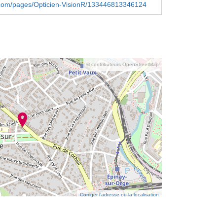
com/pages/Opticien-VisionR/133446813346124
© contributeurs OpenStreetMap
Corriger l’adresse ou la localisation