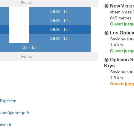
Fermé
New Visio
chemin des 
14h30 - 19h
845 mètres
14h30 - 19h
Ouvert jusqu
14h30 - 19h
Les Optici
Savigny-sur
14h30 - 19h
1.4 km
10h - 19h
Ouvert jusq
Fermé
Opticien S
Krys
Savigny-sur
1.5 km
Ouvert jusq
'opticien
isionrⓐorange.fr
ionr.fr