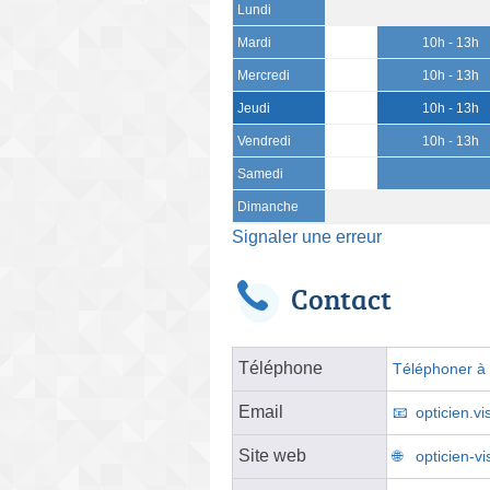
Lundi
Mardi
10h - 13h
Mercredi
10h - 13h
Jeudi
10h - 13h
Vendredi
10h - 13h
Samedi
Dimanche
Signaler une erreur
Contact
Téléphone
Téléphoner à l
Email
opticien.v
Site web
opticien-vis