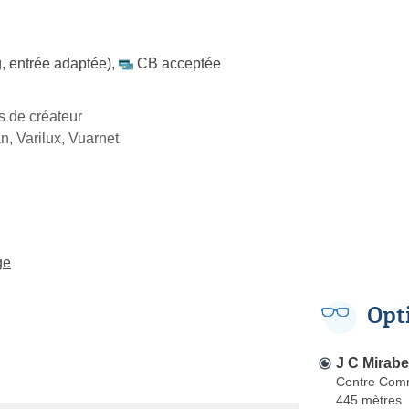
, entrée adaptée)
,
CB acceptée
s de créateur
, Varilux, Vuarnet
ge
Opt
J C Mirabe
Centre Comm
445 mètres