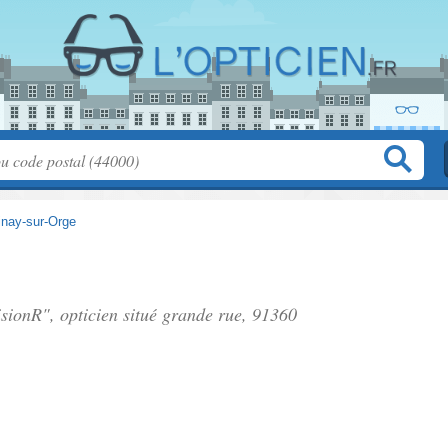
inay-sur-Orge
isionR", opticien situé
grande rue
, 91360