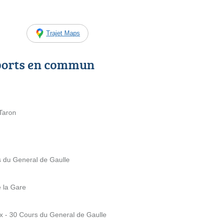
Trajet Maps
ports en commun
 Taron
s du General de Gaulle
 la Gare
ux - 30 Cours du General de Gaulle