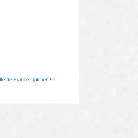
 Île-de-France
,
opticien 91
,