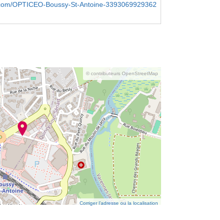
com/OPTICEO-Boussy-St-Antoine-3393069929362
© contributeurs OpenStreetMap
Corriger l’adresse ou la localisation