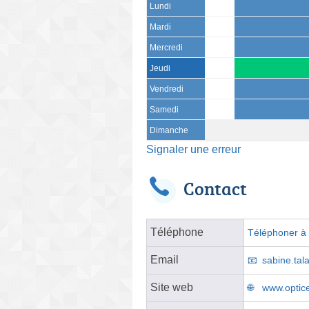
Lundi
Mardi
Mercredi
Jeudi
Vendredi
Samedi
Dimanche
Signaler une erreur
Contact
Téléphone
Téléphoner à l
Email
sabine.tal
Site web
www.optice