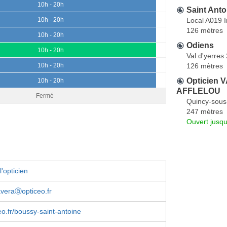
10h - 20h
Saint Anto
Local A019 
10h - 20h
126 mètres
10h - 20h
Odiens
10h - 20h
Val d'yerres
126 mètres
10h - 20h
Opticien 
10h - 20h
AFFLELOU
Fermé
Quincy-sous
247 mètres
Ouvert jusq
'opticien
averaⓐopticeo.fr
o.fr/boussy-saint-antoine