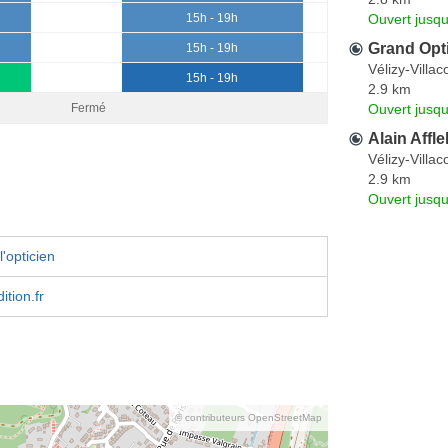
Ouvert jusq
15h - 19h
Grand Opti
15h - 19h
Vélizy-Villa
15h - 19h
2.9 km
Ouvert jusq
Fermé
Alain Affle
Vélizy-Villa
2.9 km
Ouvert jusq
'opticien
tion.fr
© contributeurs OpenStreetMap