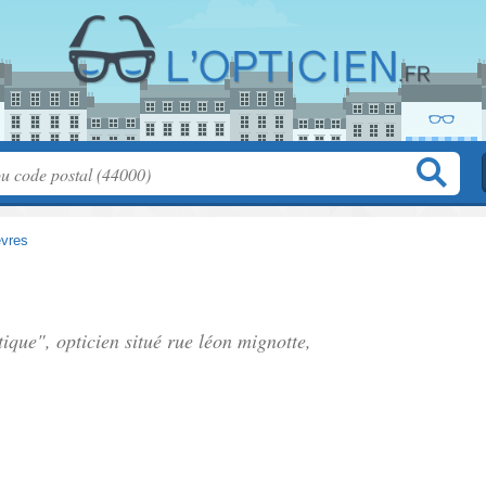
èvres
tique", opticien situé
rue léon mignotte
,