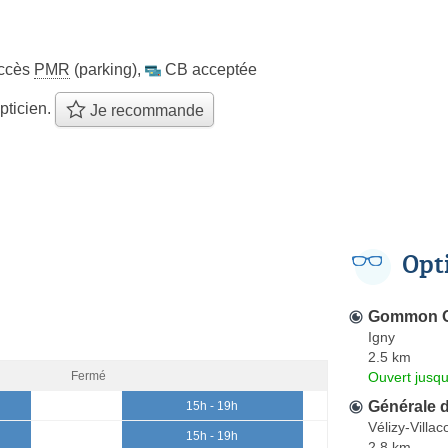
ccès
PMR
(parking)
,
CB acceptée
pticien.
Je recommande
Opt
Gommon Op
Igny
2.5 km
Ouvert jusq
Fermé
Générale 
15h - 19h
Vélizy-Villa
15h - 19h
2.8 km