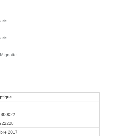
aris
aris
 Mignotte
ptique
2800022
222228
bre 2017