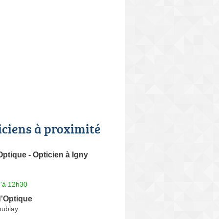
iciens à proximité
tique - Opticien à Igny
u'à 12h30
d'Optique
coublay