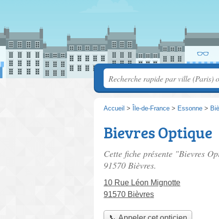
Accueil
>
Île-de-France
>
Essonne
>
Bi
Bievres Optique
Cette fiche présente "Bievres Op
91570 Bièvres.
10 Rue Léon Mignotte
91570 Bièvres
📞 Appeler cet opticien