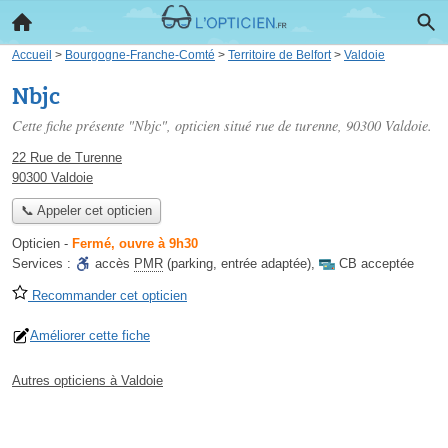
Accueil
>
Bourgogne-Franche-Comté
>
Territoire de Belfort
>
Valdoie
Nbjc
Cette fiche présente "Nbjc", opticien situé
rue de turenne
, 90300 Valdoie.
22 Rue de Turenne
90300 Valdoie
📞 Appeler cet opticien
Opticien
-
Fermé, ouvre à 9h30
Services :
accès
PMR
(parking, entrée adaptée)
,
CB acceptée
Recommander cet opticien
Améliorer cette fiche
Autres opticiens à Valdoie