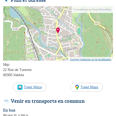
© contributeurs OpenStreetMap
Corriger l’adresse ou la localisation
Nbjc
22 Rue de Turenne
90300 Valdoie
Trajet Waze
Trajet Maps
Venir en transports en commun
En bus
Ligne 30, à 366 m