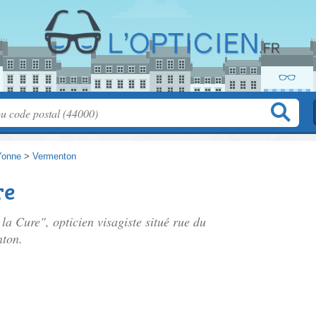
Yonne
>
Vermenton
re
 la Cure", opticien visagiste situé
rue du
nton.