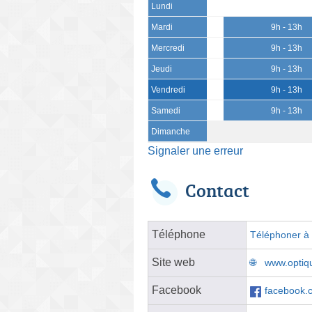
Lundi
Mardi
9h - 13h
Mercredi
9h - 13h
Jeudi
9h - 13h
Vendredi
9h - 13h
Samedi
9h - 13h
Dimanche
Signaler une erreur
Contact
Téléphone
Téléphoner à l
Site web
www.optiqu
Facebook
facebook.