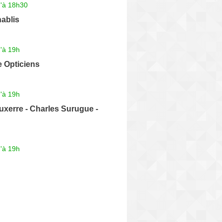
u'à 18h30
ablis
'à 19h
e Opticiens
'à 19h
uxerre - Charles Surugue -
'à 19h