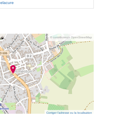
elacure
© contributeurs OpenStreetMap
Corriger l’adresse ou la localisation