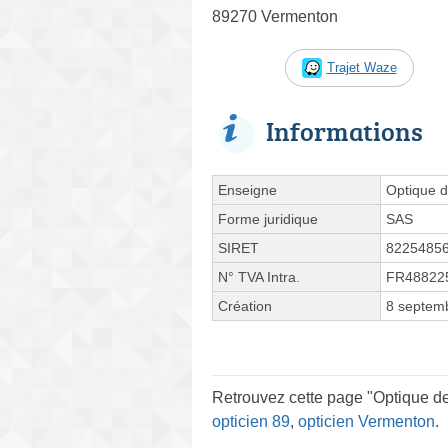
89270 Vermenton
Trajet Waze
Informations
Enseigne
Optique d
Forme juridique
SAS
SIRET
8225485
N° TVA Intra.
FR48822
Création
8 septem
Retrouvez cette page "Optique de
opticien 89
,
opticien Vermenton
.