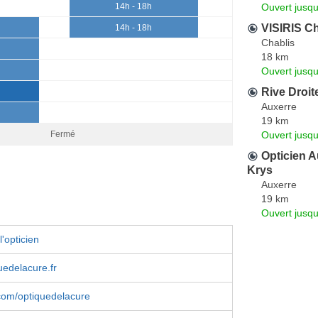
Ouvert jusq
14h - 18h
VISIRIS Ch
14h - 18h
Chablis
18 km
Ouvert jusqu
Rive Droit
Auxerre
19 km
Ouvert jusqu
Fermé
Opticien A
Krys
Auxerre
19 km
Ouvert jusqu
'opticien
edelacure.fr
com/optiquedelacure