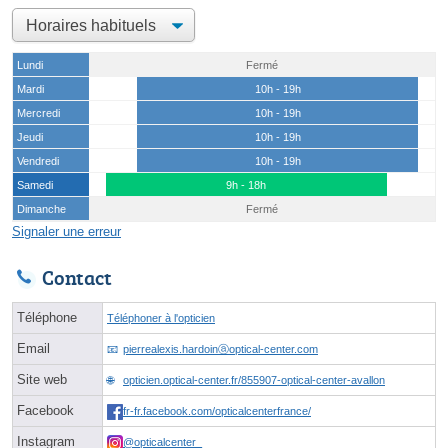
Lundi
Fermé
Mardi
10h - 19h
Mercredi
10h - 19h
Jeudi
10h - 19h
Vendredi
10h - 19h
Samedi
9h - 18h
Dimanche
Fermé
Signaler une erreur
Contact
Téléphone
Téléphoner à l'opticien
Email
pierrealexis.hardoinⓐoptical-center.com
Site web
opticien.optical-center.fr/855907-optical-center-avallon
Facebook
fr-fr.facebook.com/opticalcenterfrance/
Instagram
@opticalcenter_