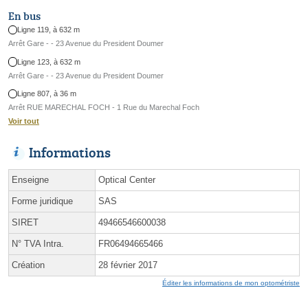
En bus
Ligne 119, à 632 m
Arrêt Gare - - 23 Avenue du President Doumer
Ligne 123, à 632 m
Arrêt Gare - - 23 Avenue du President Doumer
Ligne 807, à 36 m
Arrêt RUE MARECHAL FOCH - 1 Rue du Marechal Foch
Voir tout
Informations
Enseigne
Optical Center
Forme juridique
SAS
SIRET
49466546600038
N° TVA Intra.
FR06494665466
Création
28 février 2017
Éditer les informations de mon optométriste