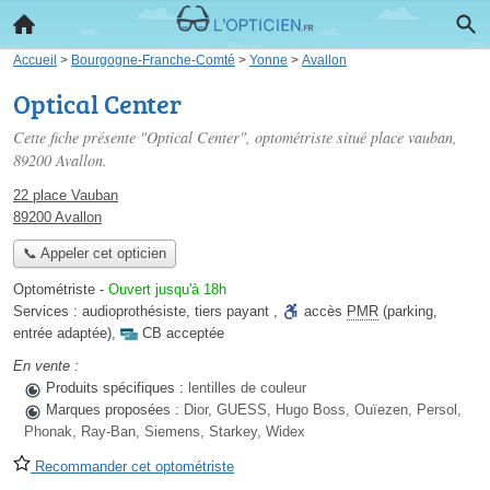
Accueil
>
Bourgogne-Franche-Comté
>
Yonne
>
Avallon
Optical Center
Cette fiche présente "Optical Center", optométriste situé
place vauban
,
89200 Avallon.
22 place Vauban
89200 Avallon
📞 Appeler cet opticien
Optométriste
-
Ouvert jusqu'à 18h
Services :
audioprothésiste
,
tiers payant
,
accès
PMR
(parking,
entrée adaptée)
,
CB acceptée
En vente :
Produits spécifiques :
lentilles de couleur
Marques proposées :
Dior, GUESS, Hugo Boss, Ouïezen, Persol,
Phonak, Ray-Ban, Siemens, Starkey, Widex
Recommander cet optométriste