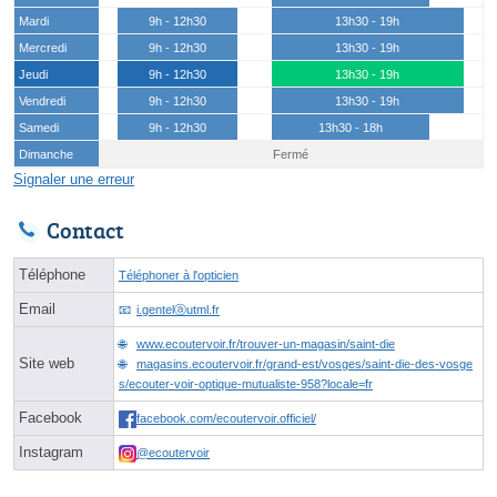
Mardi
9h - 12h30
13h30 - 19h
Mercredi
9h - 12h30
13h30 - 19h
Jeudi
9h - 12h30
13h30 - 19h
Vendredi
9h - 12h30
13h30 - 19h
Samedi
9h - 12h30
13h30 - 18h
Dimanche
Fermé
Signaler une erreur
Contact
Téléphone
Téléphoner à l'opticien
Email
i.gentelⓐutml.fr
www.ecoutervoir.fr/trouver-un-magasin/saint-die
Site web
magasins.ecoutervoir.fr/grand-est/vosges/saint-die-des-vosge
s/ecouter-voir-optique-mutualiste-958?locale=fr
Facebook
facebook.com/ecoutervoir.officiel/
Instagram
@ecoutervoir