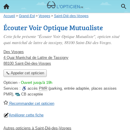
Accueil
>
Grand-Est
>
Vosges
>
Saint-Dié-des-Vosges
Écouter Voir Optique Mutualiste
Cette fiche présente "Écouter Voir Optique Mutualiste", opticien situé
quai maréchal de lattre de tassigny
, 88100 Saint-Dié-des-Vosges.
Des Vosges
4 Quai Maréchal de Lattre de Tassigny
88100 Saint-Dié-des-Vosges
📞 Appeler cet opticien
Opticien
-
Ouvert jusqu'à 19h
Services :
accès
PMR
(parking, entrée adaptée, places assises
PMR)
,
CB acceptée
Recommander cet opticien
Améliorer cette fiche
Autres opticiens à Saint-Dié-des-Vosges