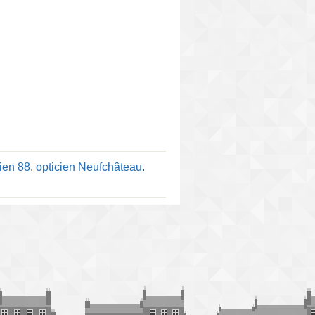
cien 88
,
opticien Neufchâteau
.