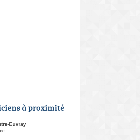
iciens à proximité
etre-Euvray
nce