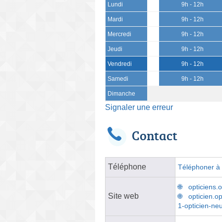
Lundi
9h - 12h
Mardi
9h - 12h
Mercredi
9h - 12h
Jeudi
9h - 12h
Vendredi
9h - 12h
Samedi
9h - 12h
Dimanche
Signaler une erreur
Contact
Téléphone
Téléphoner à l
opticiens.
Site web
opticien.o
1-opticien-ne