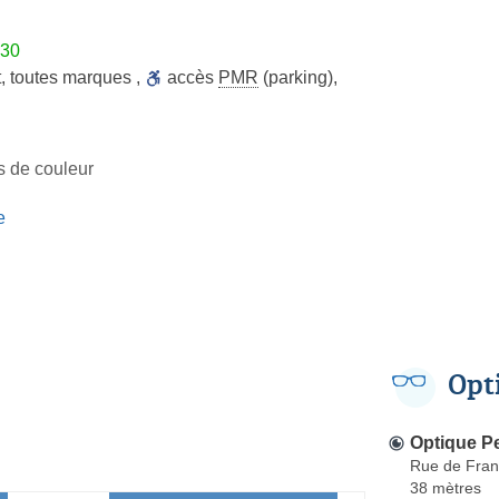
h30
t
,
toutes marques
,
accès
PMR
(parking)
,
es de couleur
e
Opt
Optique P
Rue de Fra
38 mètres