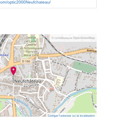
com/optic2000Neufchateau/
© contributeurs OpenStreetMap
Corriger l’adresse ou la localisation