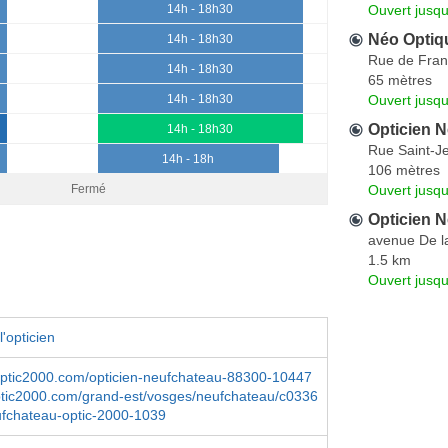
Ouvert jusqu
14h - 18h30
Néo Optiq
14h - 18h30
Rue de Fra
14h - 18h30
65 mètres
Ouvert jusq
14h - 18h30
Opticien N
14h - 18h30
Rue Saint-J
14h - 18h
106 mètres
Ouvert jusqu
Fermé
Opticien N
avenue De la
1.5 km
Ouvert jusqu
'opticien
optic2000.com/opticien-neufchateau-88300-10447
ptic2000.com/grand-est/vosges/neufchateau/c0336
ufchateau-optic-2000-1039