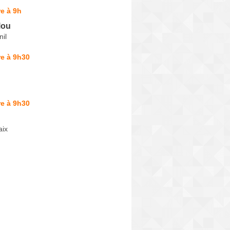
e à 9h
lou
il
e à 9h30
e à 9h30
aix