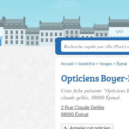
Accueil
>
Grand-Est
>
Vosges
>
Épinal
Opticiens Boyer-
Cette fiche présente "Opticiens 
claude gellée
, 88000 Épinal.
2 Rue Claude Gellée
88000 Épinal
📞 Appeler cet opticien