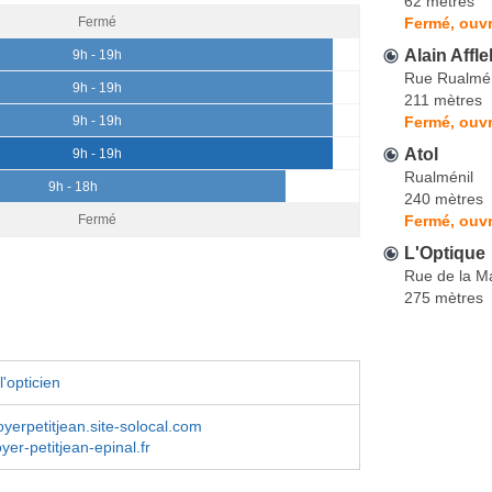
62 mètres
Fermé, ouvr
Fermé
Alain Affle
9h - 19h
Rue Rualmén
9h - 19h
211 mètres
Fermé, ouvr
9h - 19h
Atol
9h - 19h
Rualménil
9h - 18h
240 mètres
Fermé, ouvr
Fermé
L'Optique
Rue de la M
275 mètres
'opticien
oyerpetitjean.site-solocal.com
yer-petitjean-epinal.fr