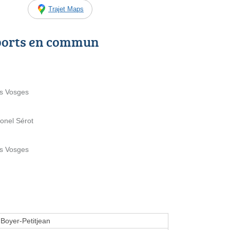
Trajet Maps
ports en commun
es Vosges
lonel Sérot
es Vosges
 Boyer-Petitjean