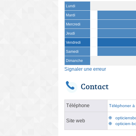
Lundi
Mardi
Mercredi
Jeudi
Vendredi
Samedi
Dimanche
Signaler une erreur
Contact
Téléphone
Téléphoner à l
opticiensb
Site web
opticien-bo