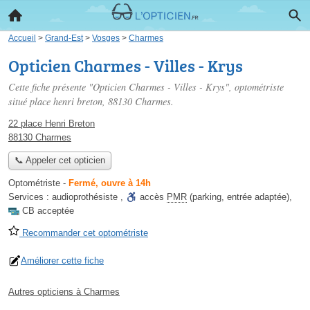
Accueil
>
Grand-Est
>
Vosges
>
Charmes
Opticien Charmes - Villes - Krys
Cette fiche présente "Opticien Charmes - Villes - Krys", optométriste
situé
place henri breton
, 88130 Charmes.
22 place Henri Breton
88130 Charmes
📞 Appeler cet opticien
Optométriste
-
Fermé, ouvre à 14h
Services :
audioprothésiste
,
accès
PMR
(parking, entrée adaptée)
,
CB acceptée
Recommander cet optométriste
Améliorer cette fiche
Autres opticiens à Charmes