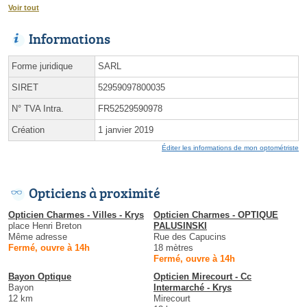
Voir tout
Informations
Forme juridique
SARL
SIRET
52959097800035
N° TVA Intra.
FR52529590978
Création
1 janvier 2019
Éditer les informations de mon optométriste
Opticiens à proximité
Opticien Charmes - Villes - Krys
Opticien Charmes - OPTIQUE
place Henri Breton
PALUSINSKI
Même adresse
Rue des Capucins
Fermé, ouvre à 14h
18 mètres
Fermé, ouvre à 14h
Bayon Optique
Opticien Mirecourt - Cc
Bayon
Intermarché - Krys
12 km
Mirecourt