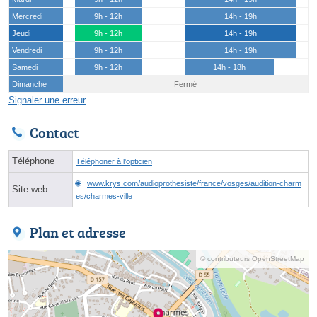
Mercredi
9h - 12h
14h - 19h
Jeudi
9h - 12h
14h - 19h
Vendredi
9h - 12h
14h - 19h
Samedi
9h - 12h
14h - 18h
Dimanche
Fermé
Signaler une erreur
Contact
Téléphone
Téléphoner à l'opticien
www.krys.com/audioprothesiste/france/vosges/audition-charm
Site web
es/charmes-ville
Plan et adresse
© contributeurs OpenStreetMap