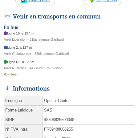
Venir en transports en commun
En bus
Ligne 16, à 127 m
Arrêt Libération - 31bis avenue Garibaldi
Ligne 2, à 127 m
Arrêt Châteauroux - 52bis avenue Garibaldi
Ligne D8, à 129 m
Arrêt A. Barbès - 44 cours Gay-Lussac
Voir tout
Informations
Enseigne
Optical Center
Forme juridique
SAS
SIRET
48806825500048
N° TVA Intra.
FR59488068255