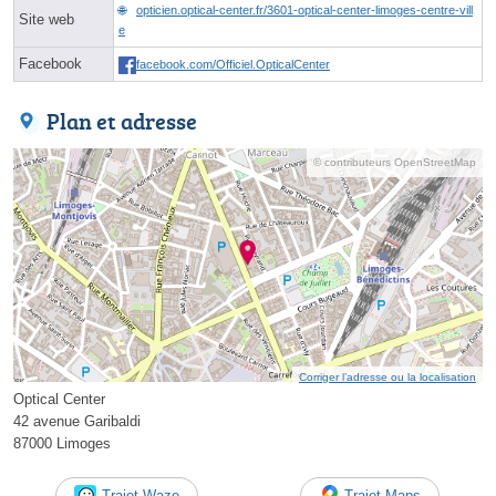
opticien.optical-center.fr/3601-optical-center-limoges-centre-vill
Site web
e
Facebook
facebook.com/Officiel.OpticalCenter
Plan et adresse
© contributeurs OpenStreetMap
Corriger l’adresse ou la localisation
Optical Center
42 avenue Garibaldi
87000 Limoges
Trajet Waze
Trajet Maps