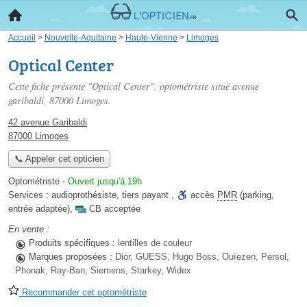
Accueil
>
Nouvelle-Aquitaine
>
Haute-Vienne
>
Limoges
Optical Center
Cette fiche présente "Optical Center", optométriste situé
avenue
garibaldi
, 87000 Limoges.
42 avenue Garibaldi
87000 Limoges
📞 Appeler cet opticien
Optométriste
-
Ouvert jusqu'à 19h
Services :
audioprothésiste
,
tiers payant
,
accès
PMR
(parking,
entrée adaptée)
,
CB acceptée
En vente :
Produits spécifiques :
lentilles de couleur
Marques proposées :
Dior, GUESS, Hugo Boss, Ouïezen, Persol,
Phonak, Ray-Ban, Siemens, Starkey, Widex
Recommander cet optométriste