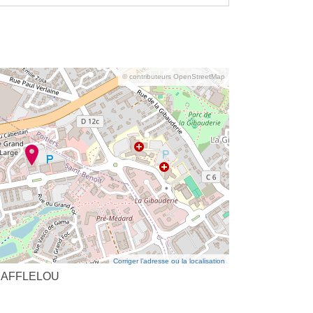
© contributeurs OpenStreetMap
Corriger l’adresse ou la localisation
IN AFFLELOU