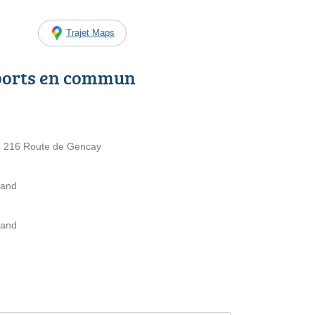
Trajet Maps
ports en commun
 - 216 Route de Gencay
hand
hand