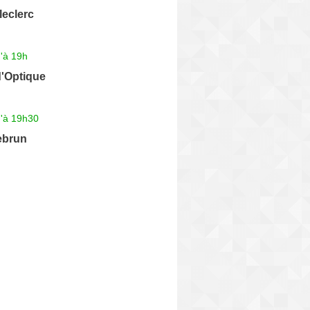
leclerc
'à 19h
d'Optique
u'à 19h30
ebrun