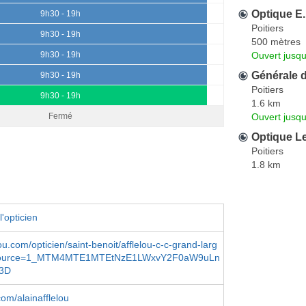
Optique E.
9h30 - 19h
Poitiers
9h30 - 19h
500 mètres
Ouvert jusqu
9h30 - 19h
Générale 
9h30 - 19h
Poitiers
9h30 - 19h
1.6 km
Ouvert jusq
Fermé
Optique L
Poitiers
1.8 km
'opticien
ou.com/opticien/saint-benoit/afflelou-c-c-grand-larg
source=1_MTM4MTE1MTEtNzE1LWxvY2F0aW9uLn
3D
om/alainafflelou