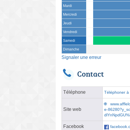
Mardi
Mercredi
Jeudi
Vendredi
Samedi
Dimanche
Signaler une erreur
Contact
Téléphone
Téléphoner à l
www.afflel
Site web
e-86280?y_
dlYnNpdGU%
Facebook
facebook.c