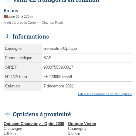
En bus
Ligne 33, à 170 m
Arrêt Jardres la Carte - 4 Champs Rogis
Informations
Enseigne
Generale d'Optique
Forme juridique
SAS
SIRET
90807555900017
N° TVA Intra.
FR22908075559
Création
7 décembre 2021
Éditer les informations de mon opticien
Opticiens à proximité
Opticien Chauvigny - Optic 2000
Optique Vision
Chauvigny
Chauvigny
1.8 km
1.8 km