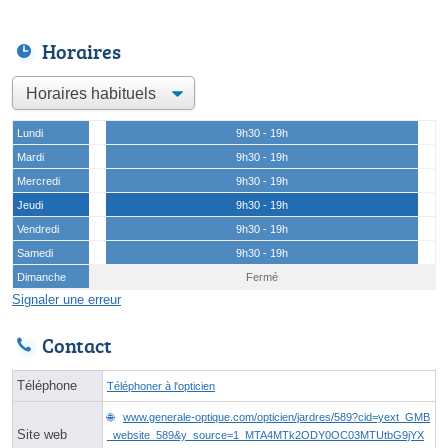
Horaires
Lundi
9h30 - 19h
Mardi
9h30 - 19h
Mercredi
9h30 - 19h
Jeudi
9h30 - 19h
Vendredi
9h30 - 19h
Samedi
9h30 - 19h
Dimanche
Fermé
Signaler une erreur
Contact
Téléphone
Téléphoner à l'opticien
www.generale-optique.com/opticien/jardres/589?cid=yext_GMB
Site web
_website_589&y_source=1_MTA4MTk2ODY0OC03MTUtbG9jYX