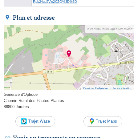
Rpb24ud2Vic2l0ZQ%3D%3D
Plan et adresse
© contributeurs OpenStreetMap
Corriger l’adresse ou la localisation
Générale d'Optique
Chemin Rural des Hautes Plantes
86800 Jardres
Trajet Waze
Trajet Maps
Venir en transports en commun