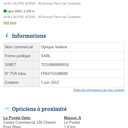
Arrêt L'AUTRE SCENE - 85 Avenue Pierre de Coubertin
Ligne 9502, à 249 m
Arrêt L'AUTRE SCENE - 85 Avenue Pierre de Coubertin
Voir tout
Informations
Nom commercial
Optique Vedene
Forme juridique
SARL
SIRET
75318868900016
N° TVA Intra.
FR64753188689
Création
1 juin 2012
Éditer les informations de mon opticien
Opticiens à proximité
Le Pontet Optic
Maison Jj
Centre Commercial 130 Chemin
Le Pontet
Pont Blanc
1.8 km