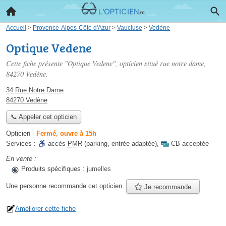
Accueil
>
Provence-Alpes-Côte d'Azur
>
Vaucluse
>
Vedène
Optique Vedene
Cette fiche présente "Optique Vedene", opticien situé
rue notre dame
,
84270 Vedène.
34 Rue Notre Dame
84270 Vedène
📞 Appeler cet opticien
Opticien
-
Fermé, ouvre à 15h
Services :
accès
PMR
(parking, entrée adaptée)
,
CB acceptée
En vente :
Produits spécifiques :
jumelles
Une personne
recommande
cet opticien.
Je recommande
Améliorer cette fiche