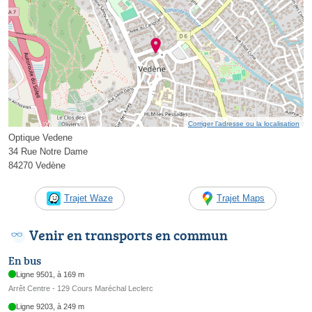
Corriger l’adresse ou la localisation
Optique Vedene
34 Rue Notre Dame
84270 Vedène
Trajet Waze
Trajet Maps
Venir en transports en commun
En bus
Ligne 9501, à 169 m
Arrêt Centre - 129 Cours Maréchal Leclerc
Ligne 9203, à 249 m