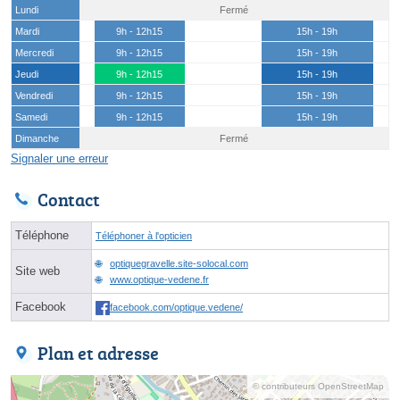
Lundi
Fermé
Mardi
9h - 12h15
15h - 19h
Mercredi
9h - 12h15
15h - 19h
Jeudi
9h - 12h15
15h - 19h
Vendredi
9h - 12h15
15h - 19h
Samedi
9h - 12h15
15h - 19h
Dimanche
Fermé
Signaler une erreur
Contact
Téléphone
Téléphoner à l'opticien
optiquegravelle.site-solocal.com
Site web
www.optique-vedene.fr
Facebook
facebook.com/optique.vedene/
Plan et adresse
© contributeurs OpenStreetMap