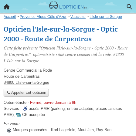
Accueil
>
Provence-Alpes-Côte d'Azur
>
Vaucluse
>
L'Isle-sur-la-Sorgue
Opticien l'Isle-sur-la-Sorgue - Optic
2000 - Route de Carpentras
Cette fiche présente "Opticien l'Isle-sur-la-Sorgue - Optic 2000 - Route
de Carpentras", optométriste situé
centre commercial la rode
, 84800
L'Isle-sur-la-Sorgue.
Centre Commercial la Rode
Route de Carpentras
84800 L'Isle-sur-la-Sorgue
📞 Appeler cet opticien
Optométriste
-
Fermé, ouvre demain à 9h
Services :
accès
PMR
(parking, entrée adaptée, places assises
PMR)
,
CB acceptée
En vente :
Marques proposées :
Karl Lagerfeld, Maui Jim, Ray-Ban