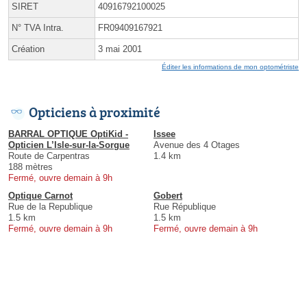
SIRET
40916792100025
N° TVA Intra.
FR09409167921
Création
3 mai 2001
Éditer les informations de mon optométriste
Opticiens à proximité
BARRAL OPTIQUE OptiKid -
Issee
Opticien L’Isle-sur-la-Sorgue
Avenue des 4 Otages
Route de Carpentras
1.4 km
188 mètres
Fermé, ouvre demain à 9h
Optique Carnot
Gobert
Rue de la Republique
Rue République
1.5 km
1.5 km
Fermé, ouvre demain à 9h
Fermé, ouvre demain à 9h