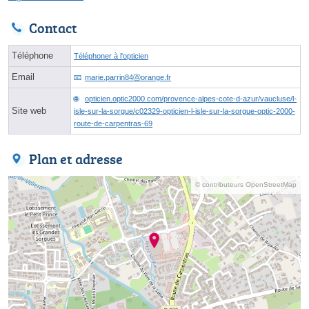
Contact
Téléphone
Téléphoner à l'opticien
Email
marie.parrin84ⓐorange.fr
opticien.optic2000.com/provence-alpes-cote-d-azur/vaucluse/l-
Site web
isle-sur-la-sorgue/c02329-opticien-l-isle-sur-la-sorgue-optic-2000-
route-de-carpentras-69
Plan et adresse
© contributeurs OpenStreetMap