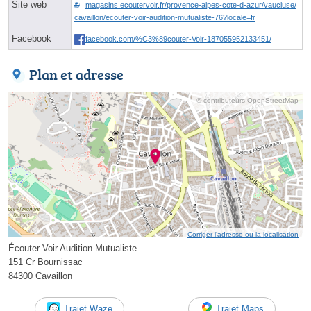
Site web
magasins.ecoutervoir.fr/provence-alpes-cote-d-azur/vaucluse/
cavaillon/ecouter-voir-audition-mutualiste-76?locale=fr
Facebook
facebook.com/%C3%89couter-Voir-187055952133451/
Plan et adresse
© contributeurs OpenStreetMap
Corriger l’adresse ou la localisation
Écouter Voir Audition Mutualiste
151 Cr Bournissac
84300 Cavaillon
Trajet Waze
Trajet Maps