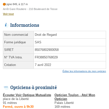
Ligne 849, à 117 m
Arrêt Gare Routiere - 210 Boulevard de Tesse
Voir tout
Informations
Nom commercial
Droit de Regard
Forme juridique
SAS
SIRET
85076802900058
N° TVA Intra.
FR38850768029
Création
7 avril 2022
Éditer les informations de mon opticien
Opticiens à proximité
Écouter Voir Optique Mutualiste
Opticien Toulon - Atol Mon
place de la Liberté
Opticien
91 mètres
Palais Liberté
Fermé, ouvre à 9h30
169 mètres