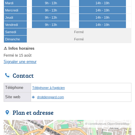
Mardi
9h - 13h
14h - 19h
Mercredi
9h - 13h
14h - 19h
Jeudi
9h - 13h
14h - 19h
Vendredi
9h - 13h
14h - 19h
Samedi
Fermé
(15 août)
Dimanche
Fermé
Fermé le 15 août
Signaler une erreur
Contact
Téléphone
Téléphoner à l'opticien
Site web
droitderegard.com
Plan et adresse
© contributeurs OpenStreetMap