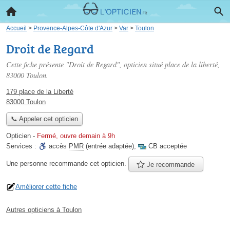
Accueil
>
Provence-Alpes-Côte d'Azur
>
Var
>
Toulon
Droit de Regard
Cette fiche présente "Droit de Regard", opticien situé
place de la liberté
,
83000 Toulon.
179 place de la Liberté
83000 Toulon
📞 Appeler cet opticien
Opticien
-
Fermé, ouvre demain à 9h
Services :
accès
PMR
(entrée adaptée)
,
CB acceptée
Une personne
recommande
cet opticien.
Je recommande
Améliorer cette fiche
Autres opticiens à Toulon