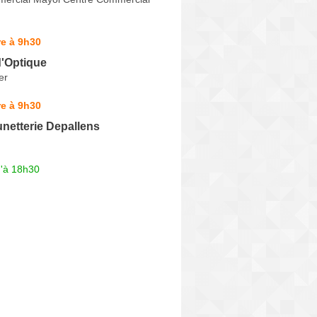
e à 9h30
d'Optique
er
e à 9h30
netterie Depallens
u'à 18h30