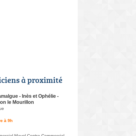
iciens à proximité
malgue - Inès et Ophélie -
on le Mourillon
ue
e à 9h
ercial Mayol Centre Commercial