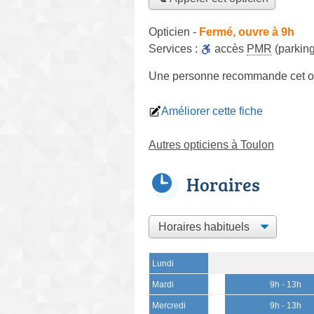
Opticien
-
Fermé, ouvre à 9h
Services :
accès
PMR
(parking
Une personne
recommande
cet o
Améliorer cette fiche
Autres opticiens à Toulon
Horaires
Lundi
Mardi
9h - 13h
Mercredi
9h - 13h