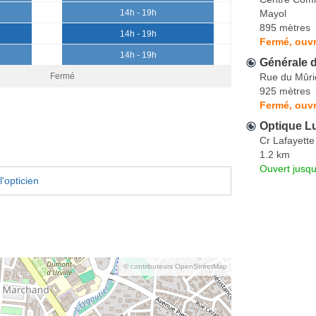
Mayol
14h - 19h
895 mètres
14h - 19h
Fermé, ouvr
14h - 19h
Générale 
Rue du Mûri
Fermé
925 mètres
Fermé, ouvr
Optique Lu
Cr Lafayette
1.2 km
Ouvert jusq
'opticien
© contributeurs OpenStreetMap