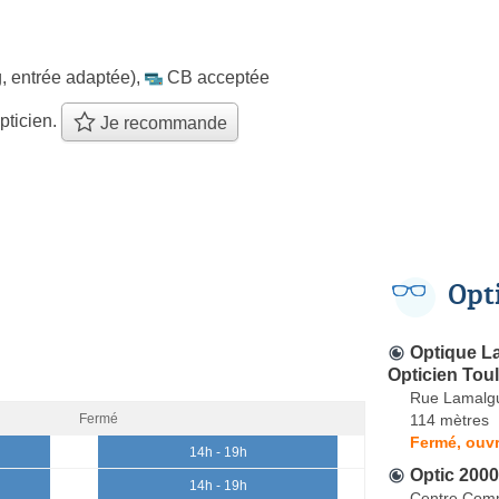
, entrée adaptée)
,
CB acceptée
pticien.
Je recommande
Opt
Optique La
Opticien Toul
Rue Lamalg
114 mètres
Fermé
Fermé, ouvr
14h - 19h
Optic 2000
14h - 19h
Centre Comm