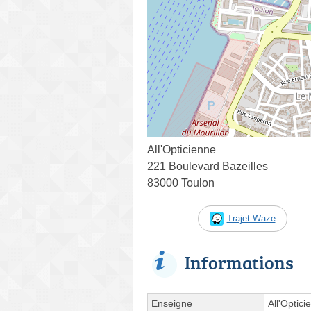
All'Opticienne
221 Boulevard Bazeilles
83000 Toulon
Trajet Waze
Informations
Enseigne
All'Optici