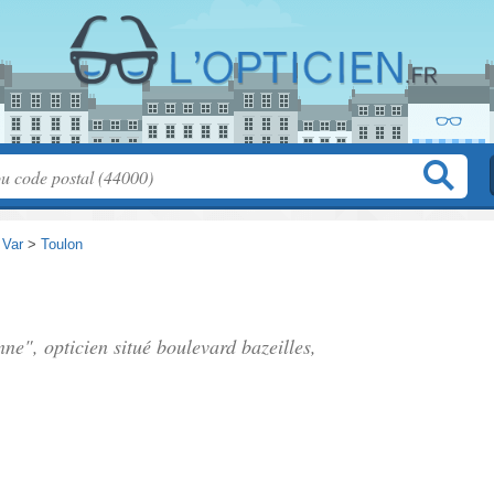
>
Var
>
Toulon
nne", opticien situé
boulevard bazeilles
,