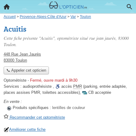
Accueil
>
Provence-Alpes-Côte d'Azur
>
Var
>
Toulon
Acuitis
Cette fiche présente "Acuitis", optométriste situé
rue jean jaurès
, 83000
Toulon.
448 Rue Jean Jaurès
83000 Toulon
📞 Appeler cet opticien
Optométriste
-
Fermé, ouvre mardi à 9h30
Services :
audioprothésiste
,
accès
PMR
(parking, entrée adaptée,
places assises PMR, toilettes accessibles)
,
CB acceptée
En vente :
Produits spécifiques :
lentilles de couleur
Recommander cet optométriste
Améliorer cette fiche