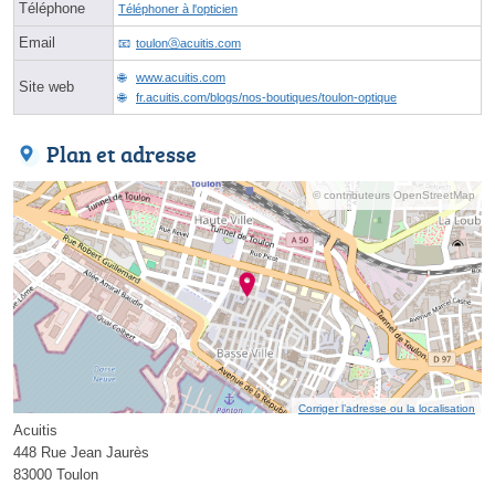
Téléphone
Téléphoner à l'opticien
Email
toulonⓐacuitis.com
www.acuitis.com
Site web
fr.acuitis.com/blogs/nos-boutiques/toulon-optique
Plan et adresse
© contributeurs OpenStreetMap
Corriger l’adresse ou la localisation
Acuitis
448 Rue Jean Jaurès
83000 Toulon