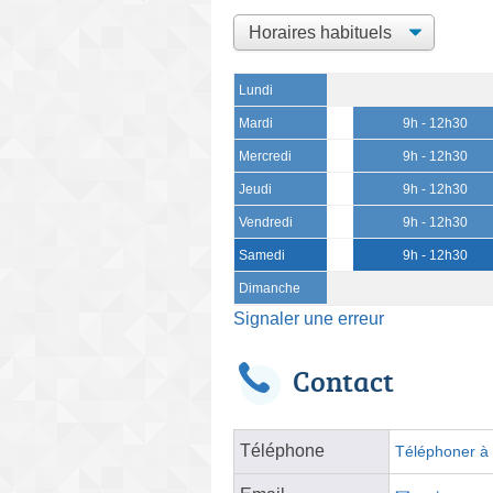
Lundi
Mardi
9h - 12h30
Mercredi
9h - 12h30
Jeudi
9h - 12h30
Vendredi
9h - 12h30
Samedi
9h - 12h30
Dimanche
Signaler une erreur
Contact
Téléphone
Téléphoner à l