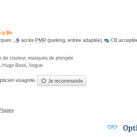
 à 9h
rques
,
accès
PMR
(parking, entrée adaptée)
,
CB accepté
les de couleur, masques de plongée
 Hugo Boss, Vogue
pticien visagiste.
Je recommande
-Plages
Opt