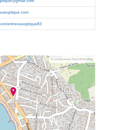
optiqueⓐgmail.com
vueoptique.com
com/entrevueoptique83
© contributeurs OpenStreetMap