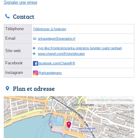
Signaler une erreur
Contact
Téléphone
Téléphoner à l'opticien
Email
arkaoptiqueⓐwanadoo.fr
eye-like.fr/opticiens/arka-opticiens-lunetier-saint-raphael
Site web
www.chanel.com/fr/storelocator
Facebook
facebook.com/ChanelFR
Instagram
@arkaoptiquesr
Plan et adresse
© contributeurs OpenStreetMap