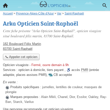
Accueil
>
Provence-Alpes-Côte d'Azur
>
Var
>
Saint-Raphaël
Arka Opticien Saint-Raphaël
Cette fiche présente "Arka Opticien Saint-Raphaël", opticien visagiste
situé
boulevard félix martin
, 83700 Saint-Raphaël.
182 Boulevard Félix Martin
83700 Saint-Raphaël
📞 Appeler cet opticien
Opticien visagiste
-
Fermé, ouvre demain à 9h
Services :
opticien à domicile
,
tiers payant
,
accès
PMR
(entrée
adaptée, places assises PMR)
,
CB acceptée
En vente :
Produits spécifiques :
jumelles, lentilles de couleur, masques de
plongée
Marques proposées :
Alain Mikli, Chanel, Dior, Essilor, Oakley, Ray-
Ban, Starck, Varilux
Une personne
recommande
cet opticien visagiste.