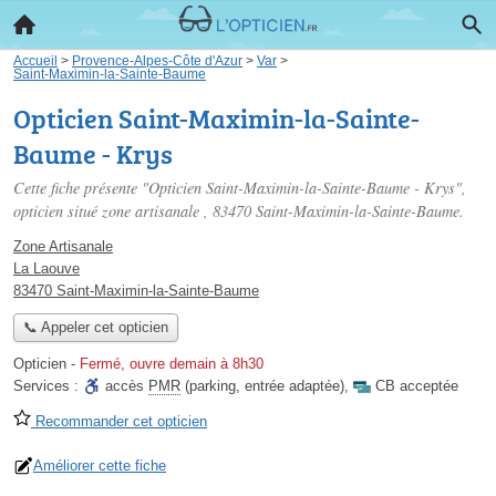
Accueil
>
Provence-Alpes-Côte d'Azur
>
Var
>
Saint-Maximin-la-Sainte-Baume
Opticien Saint-Maximin-la-Sainte-
Baume - Krys
Cette fiche présente "Opticien Saint-Maximin-la-Sainte-Baume - Krys",
opticien situé
zone artisanale
, 83470 Saint-Maximin-la-Sainte-Baume.
Zone Artisanale
La Laouve
83470 Saint-Maximin-la-Sainte-Baume
📞 Appeler cet opticien
Opticien
-
Fermé, ouvre demain à 8h30
Services :
accès
PMR
(parking, entrée adaptée)
,
CB acceptée
Recommander cet opticien
Améliorer cette fiche