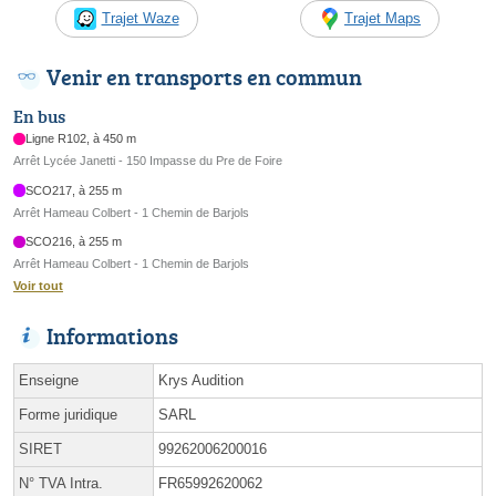
Trajet Waze
Trajet Maps
Venir en transports en commun
En bus
Ligne R102, à 450 m
Arrêt Lycée Janetti - 150 Impasse du Pre de Foire
SCO217, à 255 m
Arrêt Hameau Colbert - 1 Chemin de Barjols
SCO216, à 255 m
Arrêt Hameau Colbert - 1 Chemin de Barjols
Voir tout
Informations
Enseigne
Krys Audition
Forme juridique
SARL
SIRET
99262006200016
N° TVA Intra.
FR65992620062