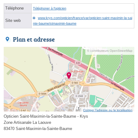
Téléphone
Téléphoner à l'opticien
www.krys.com/opticien/france/var/opticien-saint-maximin-la-sai
Site web
nte-baume/stmaximin-baume
Plan et adresse
© contributeurs OpenStreetMap
Corriger l’adresse ou la localisation
Opticien Saint-Maximin-la-Sainte-Baume - Krys
Zone Artisanale La Laouve
83470 Saint-Maximin-la-Sainte-Baume