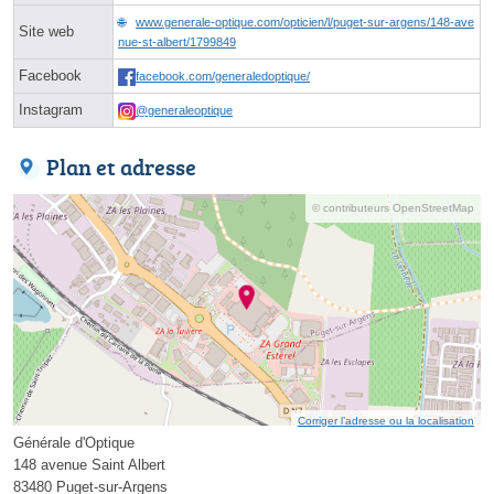
www.generale-optique.com/opticien/l/puget-sur-argens/148-ave
Site web
nue-st-albert/1799849
Facebook
facebook.com/generaledoptique/
Instagram
@generaleoptique
Plan et adresse
© contributeurs OpenStreetMap
Corriger l’adresse ou la localisation
Générale d'Optique
148 avenue Saint Albert
83480 Puget-sur-Argens