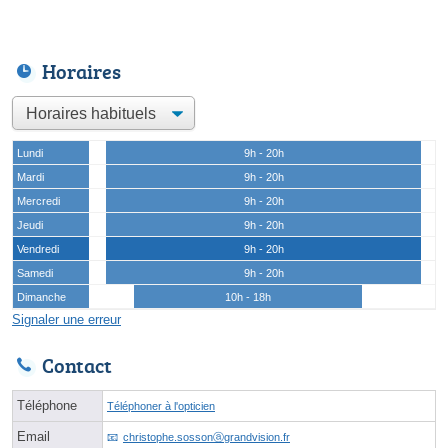
Horaires
Lundi
9h - 20h
Mardi
9h - 20h
Mercredi
9h - 20h
Jeudi
9h - 20h
Vendredi
9h - 20h
Samedi
9h - 20h
Dimanche
10h - 18h
Signaler une erreur
Contact
Téléphone
Téléphoner à l'opticien
Email
christophe.sossonⓐgrandvision.fr