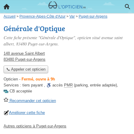
Accueil
>
Provence-Alpes-Côte d'Azur
>
Var
>
Puget-sur-Argens
Générale d'Optique
Cette fiche présente "Générale d'Optique", opticien situé
avenue saint
albert
, 83480 Puget-sur-Argens.
148 avenue Saint Albert
83480 Puget-sur-Argens
📞 Appeler cet opticien
Opticien
-
Fermé, ouvre à 9h
Services :
tiers payant
,
accès
PMR
(parking, entrée adaptée)
,
CB acceptée
Recommander cet opticien
Améliorer cette fiche
Autres opticiens à Puget-sur-Argens