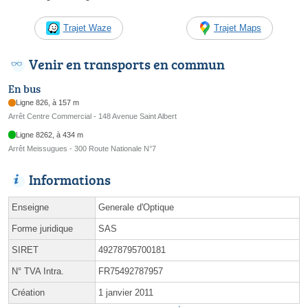
Trajet Waze
Trajet Maps
Venir en transports en commun
En bus
Ligne 826, à 157 m
Arrêt Centre Commercial - 148 Avenue Saint Albert
Ligne 8262, à 434 m
Arrêt Meissugues - 300 Route Nationale N°7
Informations
Enseigne
Generale d'Optique
Forme juridique
SAS
SIRET
49278795700181
N° TVA Intra.
FR75492787957
Création
1 janvier 2011