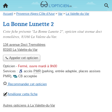
Accueil
>
Provence-Alpes-Côte d'Azur
>
Var
>
La Valette-du-Var
La Bonne Lunette 2
Cette fiche présente "La Bonne Lunette 2", opticien situé
avenue doct
tremolières
, 83160 La Valette-du-Var.
134 avenue Doct Tremolières
83160 La Valette-du-Var
📞 Appeler cet opticien
Opticien
-
Fermé, ouvre mardi à 9h00
Services :
accès
PMR
(parking, entrée adaptée, places assises
PMR)
,
CB acceptée
Recommander cet opticien
Améliorer cette fiche
Autres opticiens à La Valette-du-Var