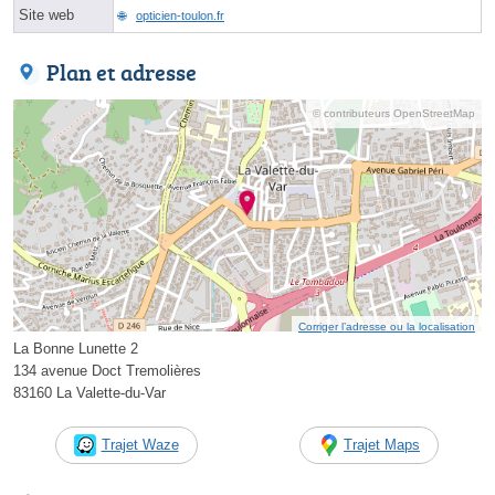
Site web
opticien-toulon.fr
Plan et adresse
© contributeurs OpenStreetMap
Corriger l’adresse ou la localisation
La Bonne Lunette 2
134 avenue Doct Tremolières
83160 La Valette-du-Var
Trajet Waze
Trajet Maps