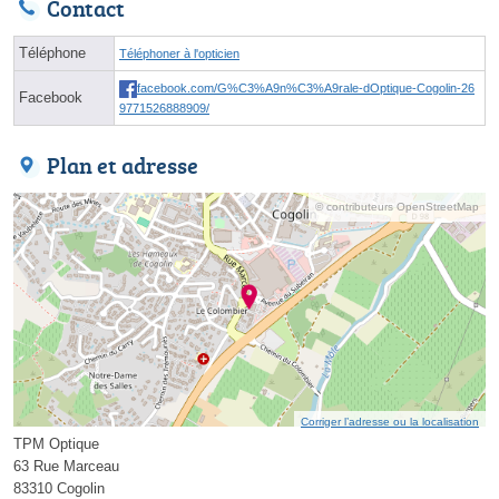
Contact
Téléphone
Téléphoner à l'opticien
facebook.com/G%C3%A9n%C3%A9rale-dOptique-Cogolin-26
Facebook
9771526888909/
Plan et adresse
© contributeurs OpenStreetMap
Corriger l’adresse ou la localisation
TPM Optique
63 Rue Marceau
83310 Cogolin