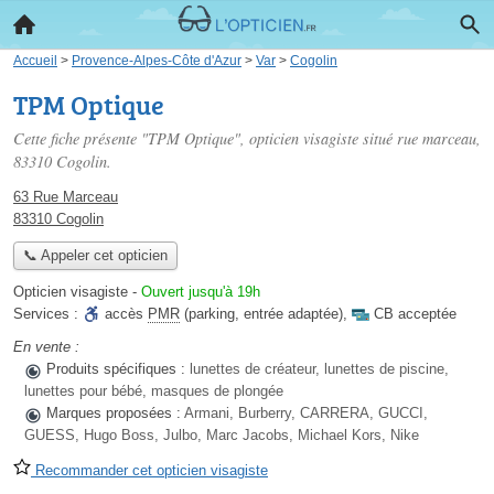
Accueil
>
Provence-Alpes-Côte d'Azur
>
Var
>
Cogolin
TPM Optique
Cette fiche présente "TPM Optique", opticien visagiste situé
rue marceau
,
83310 Cogolin.
63 Rue Marceau
83310 Cogolin
📞 Appeler cet opticien
Opticien visagiste
-
Ouvert jusqu'à 19h
Services :
accès
PMR
(parking, entrée adaptée)
,
CB acceptée
En vente :
Produits spécifiques :
lunettes de créateur, lunettes de piscine,
lunettes pour bébé, masques de plongée
Marques proposées :
Armani, Burberry, CARRERA, GUCCI,
GUESS, Hugo Boss, Julbo, Marc Jacobs, Michael Kors, Nike
Recommander cet opticien visagiste