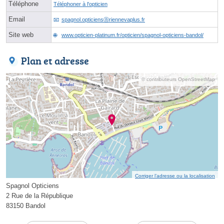
Téléphone
Téléphoner à l'opticien
Email
spagnol.opticiensⓐriennevaplus.fr
Site web
www.opticien-platinum.fr/opticien/spagnol-opticiens-bandol/
Plan et adresse
© contributeurs OpenStreetMap
Corriger l’adresse ou la localisation
Spagnol Opticiens
2 Rue de la République
83150 Bandol