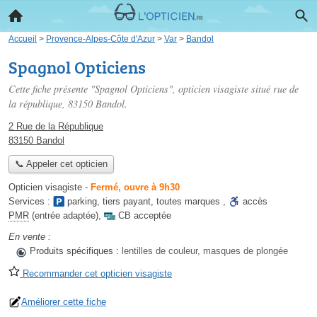
Accueil
>
Provence-Alpes-Côte d'Azur
>
Var
>
Bandol
Spagnol Opticiens
Cette fiche présente "Spagnol Opticiens", opticien visagiste situé
rue de
la république
, 83150 Bandol.
2 Rue de la République
83150 Bandol
📞 Appeler cet opticien
Opticien visagiste
-
Fermé, ouvre à 9h30
Services :
parking
,
tiers payant
,
toutes marques
,
accès
PMR
(entrée adaptée)
,
CB acceptée
En vente :
Produits spécifiques :
lentilles de couleur, masques de plongée
Recommander cet opticien visagiste
Améliorer cette fiche