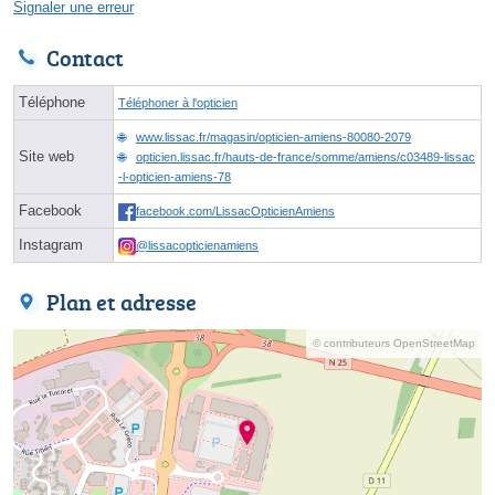
Signaler une erreur
Contact
Téléphone
Téléphoner à l'opticien
www.lissac.fr/magasin/opticien-amiens-80080-2079
Site web
opticien.lissac.fr/hauts-de-france/somme/amiens/c03489-lissac
-l-opticien-amiens-78
Facebook
facebook.com/LissacOpticienAmiens
Instagram
@lissacopticienamiens
Plan et adresse
© contributeurs OpenStreetMap