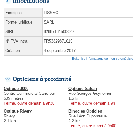
Informations
Enseigne
LISSAC
Forme juridique
SARL
SIRET
82987161500029
N° TVA Intra.
FR53829871615
Création
4 septembre 2017
Éditer les informations de mon optométriste
Opticiens à proximité
Optique 3000
Optique Safran
Centre Commercial Carrefour
Rue Georges Guynemer
635 mètres
1.5 km
Fermé, ouvre demain à 9h30
Fermé, ouvre demain à 9h
Optique Rivery
Binocles Opticien
Rivery
Rue Léon Dupontreué
2.1 km
2.2 km
Fermé, ouvre mardi à 9h00