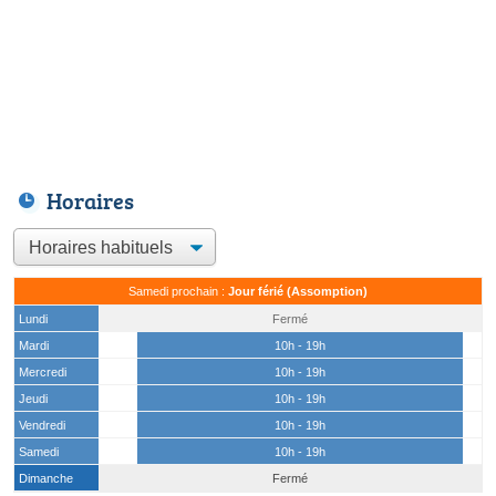
Horaires
Samedi prochain :
Jour férié (Assomption)
Lundi
Fermé
Mardi
10h - 19h
Mercredi
10h - 19h
Jeudi
10h - 19h
Vendredi
10h - 19h
Samedi
10h - 19h
Dimanche
Fermé