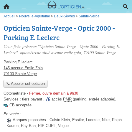
Accueil
>
Nouvelle-Aquitaine
>
Deux-Sèvres
>
Sainte-Verge
Opticien Sainte-Verge - Optic 2000 -
Parking E. Leclerc
Cette fiche présente "Opticien Sainte-Verge - Optic 2000 - Parking E.
Leclerc", optométriste situé
avenue emile zola
, 79100 Sainte-Verge.
Parking E.leclerc
145 avenue Emile Zola
79100 Sainte-Verge
📞 Appeler cet opticien
Optométriste
-
Fermé, ouvre demain à 9h30
Services :
tiers payant
,
accès
PMR
(parking, entrée adaptée)
,
CB acceptée
En vente :
Marques proposées :
Calvin Klein, Essilor, Lacoste, Nike, Ralph
Kauren, Ray-Ban, RIP CURL, Vogue