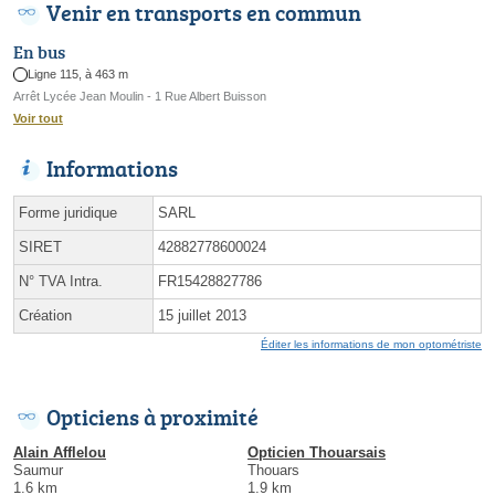
Venir en transports en commun
En bus
Ligne 115, à 463 m
Arrêt Lycée Jean Moulin - 1 Rue Albert Buisson
Voir tout
Informations
Forme juridique
SARL
SIRET
42882778600024
N° TVA Intra.
FR15428827786
Création
15 juillet 2013
Éditer les informations de mon optométriste
Opticiens à proximité
Alain Afflelou
Opticien Thouarsais
Saumur
Thouars
1.6 km
1.9 km