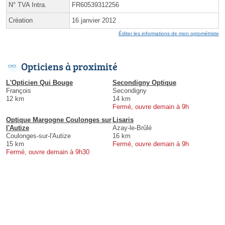
N° TVA Intra.
FR60539312256
Création
16 janvier 2012
Éditer les informations de mon optométriste
Opticiens à proximité
L'Opticien Qui Bouge
Secondigny Optique
François
Secondigny
12 km
14 km
Fermé, ouvre demain à 9h
Optique Margogne Coulonges sur
Lisaris
l'Autize
Azay-le-Brûlé
Coulonges-sur-l'Autize
16 km
15 km
Fermé, ouvre demain à 9h
Fermé, ouvre demain à 9h30