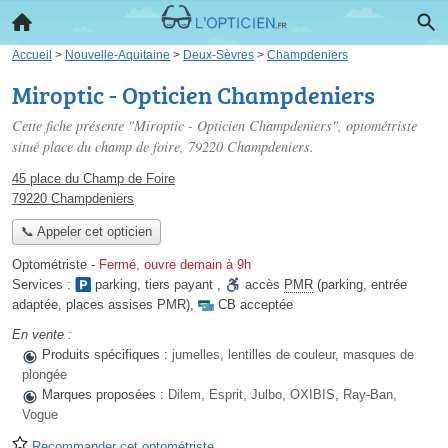
Accueil
>
Nouvelle-Aquitaine
>
Deux-Sèvres
>
Champdeniers
Miroptic - Opticien Champdeniers
Cette fiche présente "Miroptic - Opticien Champdeniers", optométriste
situé
place du champ de foire
, 79220 Champdeniers.
45 place du Champ de Foire
79220 Champdeniers
📞 Appeler cet opticien
Optométriste
-
Fermé, ouvre demain à 9h
Services :
parking
,
tiers payant
,
accès
PMR
(parking, entrée
adaptée, places assises PMR)
,
CB acceptée
En vente :
Produits spécifiques :
jumelles, lentilles de couleur, masques de
plongée
Marques proposées :
Dilem, Esprit, Julbo, OXIBIS, Ray-Ban,
Vogue
Recommander cet optométriste