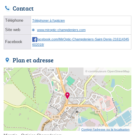
Contact
Téléphone
Téléphoner à l'opticien
Site web
www.miroptic-champdeniers.com
facebook.com/MirOptic-Champdeniers-Saint-Denis-216114345
Facebook
602018/
Plan et adresse
© contributeurs OpenStreetMap
Corriger l’adresse ou la localisation