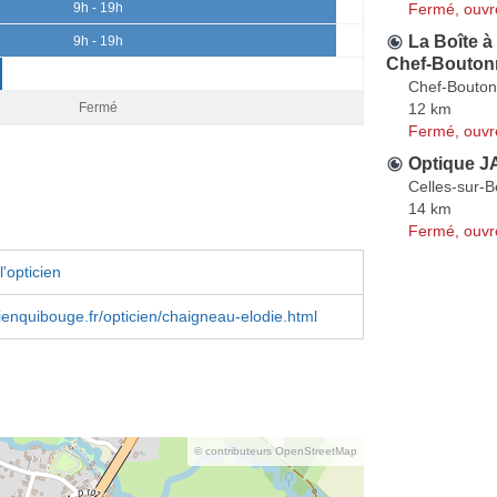
Fermé, ouvr
9h - 19h
La Boîte à
9h - 19h
Chef-Bouton
Chef-Bouto
12 km
Fermé
Fermé, ouvr
Optique J
Celles-sur-B
14 km
Fermé, ouvr
'opticien
ienquibouge.fr/opticien/chaigneau-elodie.html
© contributeurs OpenStreetMap