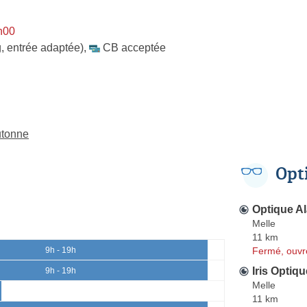
h00
, entrée adaptée)
,
CB acceptée
utonne
Opt
Optique Al
Melle
11 km
Fermé, ouvr
9h - 19h
Iris Optiqu
9h - 19h
Melle
11 km