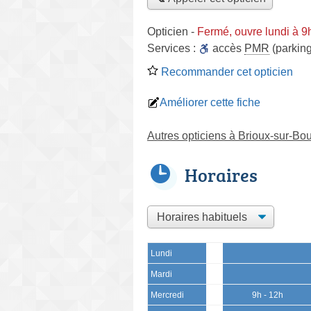
Opticien
-
Fermé, ouvre lundi à 9
Services :
accès
PMR
(parking
Recommander cet opticien
Améliorer cette fiche
Autres opticiens à Brioux-sur-Bo
Horaires
Lundi
Mardi
Mercredi
9h - 12h