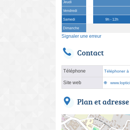
Jeudi
Vendredi
Samedi
9h - 12h
Dimanche
Signaler une erreur
Contact
Téléphone
Téléphoner à l
Site web
www.loptic
Plan et adresse