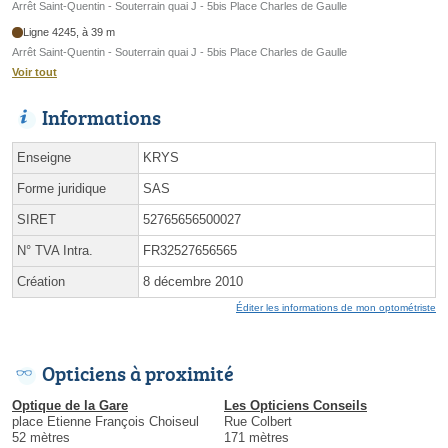
Arrêt Saint-Quentin - Souterrain quai J - 5bis Place Charles de Gaulle
Ligne 4245, à 39 m
Arrêt Saint-Quentin - Souterrain quai J - 5bis Place Charles de Gaulle
Voir tout
Informations
Enseigne
KRYS
Forme juridique
SAS
SIRET
52765656500027
N° TVA Intra.
FR32527656565
Création
8 décembre 2010
Éditer les informations de mon optométriste
Opticiens à proximité
Optique de la Gare
Les Opticiens Conseils
place Etienne François Choiseul
Rue Colbert
52 mètres
171 mètres