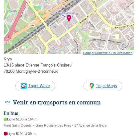
Corriger l’adresse ou la localisation
Krys
13/15 place Etienne François Choiseul
78180 Montigny-le-Bretonneux
Trajet Waze
Trajet Maps
Venir en transports en commun
En bus
Ligne 5133, à 164 m
Arrêt Saint-Quentin - Gare Routière des Prés - 17 Avenue de la Gare
Ligne 5104, à 39 m