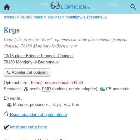
Accueil
>
Île-de-France
>
Yvelines
>
Montigny-le-Bretonneux
Krys
Cette fiche présente "Krys", optométriste situé
place etienne françois
choiseul
, 78180 Montigny-le-Bretonneux.
13/15 place Etienne François Choiseul
78180 Montigny-le-Bretonneux
📞 Appeler cet opticien
Optométriste
-
Fermé, ouvre demain à 9h30
Services :
accès
PMR
(parking, entrée adaptée)
,
CB acceptée
En vente :
Marques proposées :
Krys, Ray-Ban
Recommander cet optométriste
Améliorer cette fiche