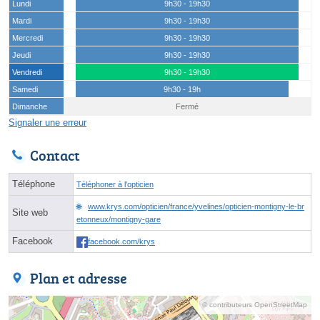
Lundi
9h30 - 19h30
Mardi
9h30 - 19h30
Mercredi
9h30 - 19h30
Jeudi
9h30 - 19h30
Vendredi
9h30 - 19h30
Samedi
9h30 - 19h
Dimanche
Fermé
Signaler une erreur
Contact
Téléphone
Téléphoner à l'opticien
www.krys.com/opticien/france/yvelines/opticien-montigny-le-br
Site web
etonneux/montigny-gare
Facebook
facebook.com/krys
Plan et adresse
© contributeurs OpenStreetMap