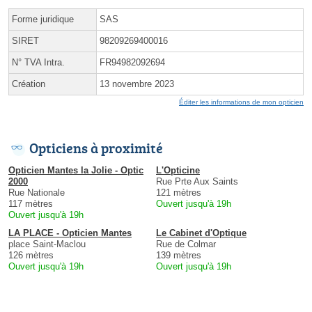
Forme juridique
SAS
SIRET
98209269400016
N° TVA Intra.
FR94982092694
Création
13 novembre 2023
Éditer les informations de mon opticien
Opticiens à proximité
Opticien Mantes la Jolie - Optic
L'Opticine
2000
Rue Prte Aux Saints
Rue Nationale
121 mètres
117 mètres
Ouvert jusqu'à 19h
Ouvert jusqu'à 19h
LA PLACE - Opticien Mantes
Le Cabinet d'Optique
place Saint-Maclou
Rue de Colmar
126 mètres
139 mètres
Ouvert jusqu'à 19h
Ouvert jusqu'à 19h