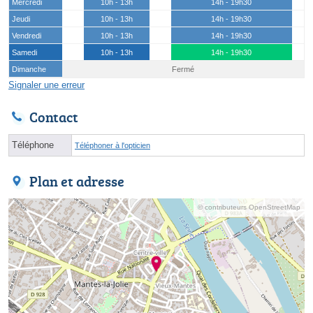
Mercredi
10h - 13h
14h - 19h30
Jeudi
10h - 13h
14h - 19h30
Vendredi
10h - 13h
14h - 19h30
Samedi
10h - 13h
14h - 19h30
Dimanche
Fermé
Signaler une erreur
Contact
Téléphone
Téléphoner à l'opticien
Plan et adresse
© contributeurs OpenStreetMap