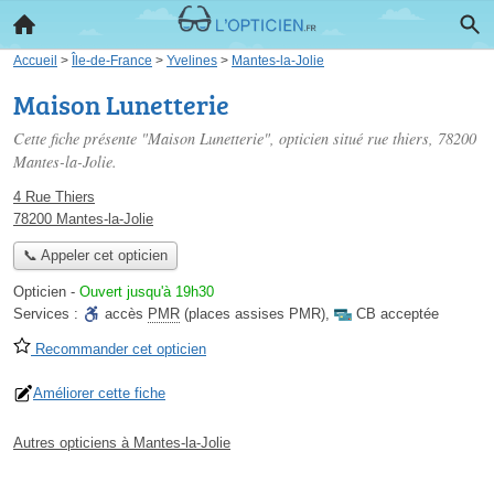
Accueil
>
Île-de-France
>
Yvelines
>
Mantes-la-Jolie
Maison Lunetterie
Cette fiche présente "Maison Lunetterie", opticien situé
rue thiers
, 78200
Mantes-la-Jolie.
4 Rue Thiers
78200 Mantes-la-Jolie
📞 Appeler cet opticien
Opticien
-
Ouvert jusqu'à 19h30
Services :
accès
PMR
(places assises PMR)
,
CB acceptée
Recommander cet opticien
Améliorer cette fiche
Autres opticiens à Mantes-la-Jolie