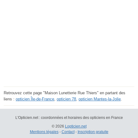
Retrouvez cette page "Maison Lunetterie Rue Thiers" en partant des
liens :
opticien Île-de-France
,
opticien 78
,
opticien Mantes-la-Jolie
.
L'Opticien.net : coordonnées et horaires des opticiens en France
© 2026
Lopticien.net
Mentions légales
-
Contact
-
Inscription gratuite