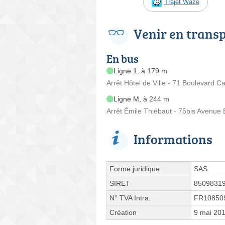
Trajet Waze
Venir en trans
En bus
Ligne 1, à 179 m
Arrêt Hôtel de Ville - 71 Boulevard C
Ligne M, à 244 m
Arrêt Émile Thiébaut - 75bis Avenue 
Informations
Forme juridique
SAS
SIRET
8509831
N° TVA Intra.
FR10850
Création
9 mai 20