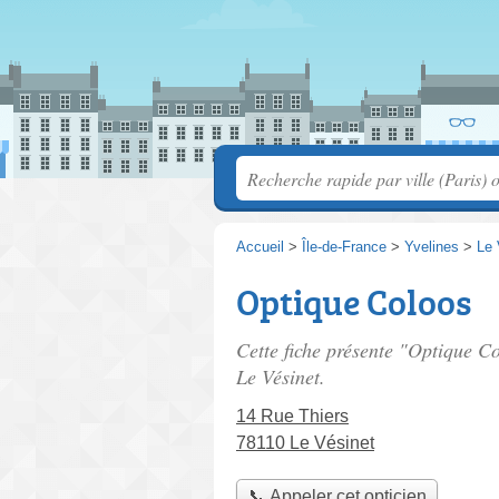
Accueil
>
Île-de-France
>
Yvelines
>
Le 
Optique Coloos
Cette fiche présente "Optique Co
Le Vésinet.
14 Rue Thiers
78110 Le Vésinet
📞 Appeler cet opticien