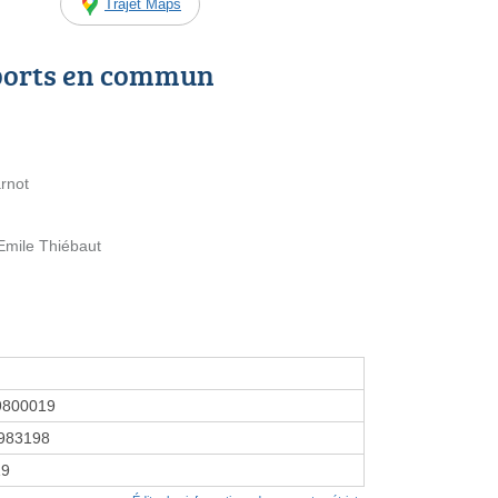
Trajet Maps
ports en commun
arnot
Emile Thiébaut
9800019
983198
19