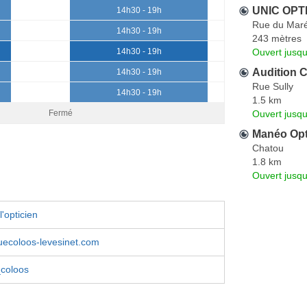
UNIC OPTI
14h30 - 19h
Rue du Maré
14h30 - 19h
243 mètres
Ouvert jusq
14h30 - 19h
Audition C
14h30 - 19h
Rue Sully
14h30 - 19h
1.5 km
Ouvert jusq
Fermé
Manéo Opti
Chatou
1.8 km
Ouvert jusq
'opticien
uecoloos-levesinet.com
coloos