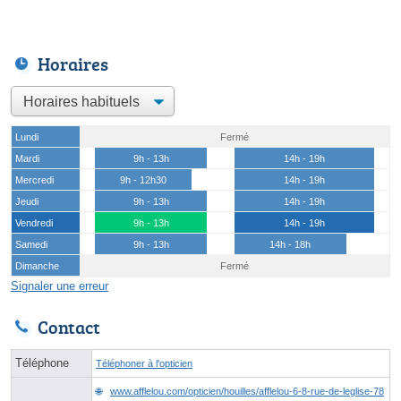
Horaires
Lundi
Fermé
Mardi
9h - 13h
14h - 19h
Mercredi
9h - 12h30
14h - 19h
Jeudi
9h - 13h
14h - 19h
Vendredi
9h - 13h
14h - 19h
Samedi
9h - 13h
14h - 18h
Dimanche
Fermé
Signaler une erreur
Contact
Téléphone
Téléphoner à l'opticien
www.afflelou.com/opticien/houilles/afflelou-6-8-rue-de-leglise-78