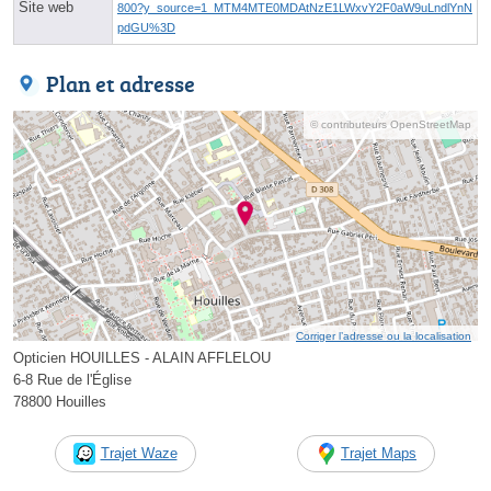
Site web
800?y_source=1_MTM4MTE0MDAtNzE1LWxvY2F0aW9uLndlYnN
pdGU%3D
Plan et adresse
© contributeurs OpenStreetMap
Corriger l’adresse ou la localisation
Opticien HOUILLES - ALAIN AFFLELOU
6-8 Rue de l'Église
78800 Houilles
Trajet Waze
Trajet Maps