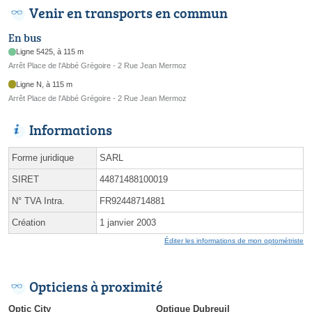
Venir en transports en commun
En bus
Ligne 5425, à 115 m
Arrêt Place de l'Abbé Grégoire - 2 Rue Jean Mermoz
Ligne N, à 115 m
Arrêt Place de l'Abbé Grégoire - 2 Rue Jean Mermoz
Informations
Forme juridique
SARL
SIRET
44871488100019
N° TVA Intra.
FR92448714881
Création
1 janvier 2003
Éditer les informations de mon optométriste
Opticiens à proximité
Optic City
Optique Dubreuil