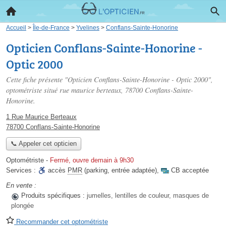
Accueil
>
Île-de-France
>
Yvelines
>
Conflans-Sainte-Honorine
Opticien Conflans-Sainte-Honorine -
Optic 2000
Cette fiche présente "Opticien Conflans-Sainte-Honorine - Optic 2000",
optométriste situé
rue maurice berteaux
, 78700 Conflans-Sainte-
Honorine.
1 Rue Maurice Berteaux
78700 Conflans-Sainte-Honorine
📞 Appeler cet opticien
Optométriste
-
Fermé, ouvre demain à 9h30
Services :
accès
PMR
(parking, entrée adaptée)
,
CB acceptée
En vente :
Produits spécifiques :
jumelles, lentilles de couleur, masques de
plongée
Recommander cet optométriste