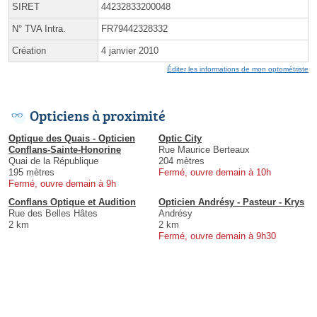
SIRET
44232833200048
N° TVA Intra.
FR79442328332
Création
4 janvier 2010
Éditer les informations de mon optométriste
Opticiens à proximité
Optique des Quais - Opticien
Optic City
Conflans-Sainte-Honorine
Rue Maurice Berteaux
Quai de la République
204 mètres
195 mètres
Fermé, ouvre demain à 10h
Fermé, ouvre demain à 9h
Conflans Optique et Audition
Opticien Andrésy - Pasteur - Krys
Rue des Belles Hâtes
Andrésy
2 km
2 km
Fermé, ouvre demain à 9h30