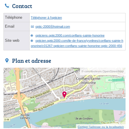
Contact
Téléphone
Téléphoner à l'opticien
Email
optic-2000ⓐhotmail.com
opticiens.optic2000.com/conflans-sainte-honorine
Site web
opticien.optic2000.com/ile-de-france/yvelines/conflans-sainte-h
onorine/c01267-opticien-conflans-sainte-honorine-optic-2000-456
Plan et adresse
© contributeurs OpenStreetMap
Corriger l’adresse ou la localisation