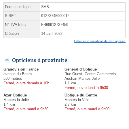
Forme juridique
SAS
SIRET
91273745900012
N° TVA Intra.
FR68912737459
Création
14 avril 2022
Éditer les informations de mon opticien
Opticiens à proximité
Grandvision France
General d'Optique
avenue du Bearn
Rue Ouest, Centre Commercial
530 mètres
Auchan Mantes Jolie
Fermé, ouvre demain à 10h
1.1 km
Fermé, ouvre lundi à 9h30
Azar Optique
Optique du Centre
Mantes-la-Jolie
Mantes-la-Ville
1.4 km
2.7 km
Fermé, ouvre mardi à 9h30
Fermé, ouvre mardi à 9h00