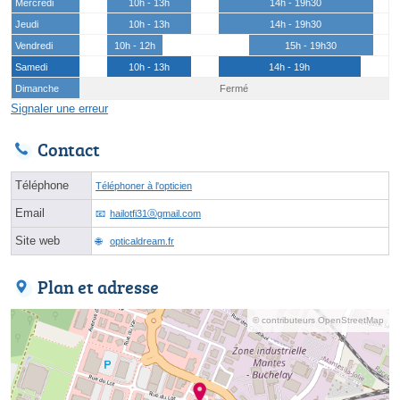
Mercredi
10h - 13h
14h - 19h30
Jeudi
10h - 13h
14h - 19h30
Vendredi
10h - 12h
15h - 19h30
Samedi
10h - 13h
14h - 19h
Dimanche
Fermé
Signaler une erreur
Contact
Téléphone
Téléphoner à l'opticien
Email
hailotfi31ⓐgmail.com
Site web
opticaldream.fr
Plan et adresse
© contributeurs OpenStreetMap