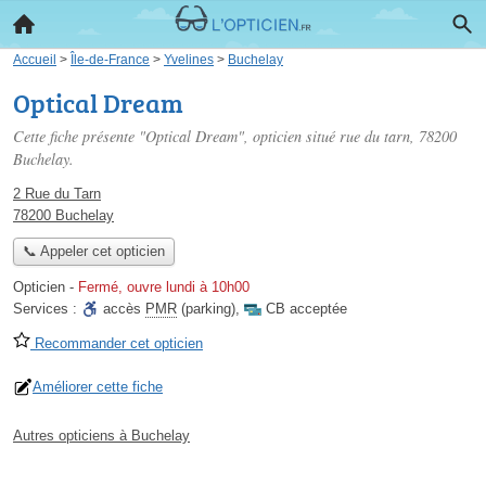
Accueil
>
Île-de-France
>
Yvelines
>
Buchelay
Optical Dream
Cette fiche présente "Optical Dream", opticien situé
rue du tarn
, 78200
Buchelay.
2 Rue du Tarn
78200 Buchelay
📞 Appeler cet opticien
Opticien
-
Fermé, ouvre lundi à 10h00
Services :
accès
PMR
(parking)
,
CB acceptée
Recommander cet opticien
Améliorer cette fiche
Autres opticiens à Buchelay