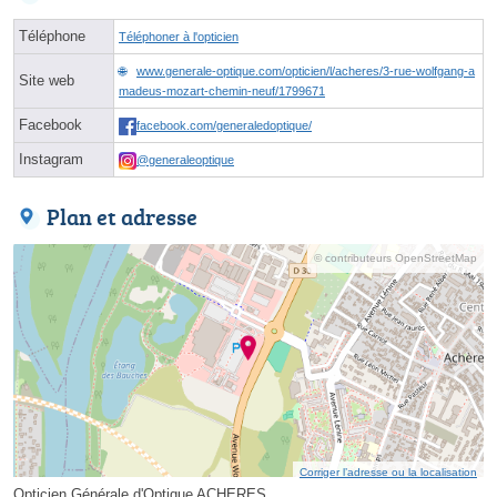
Téléphone
Téléphoner à l'opticien
www.generale-optique.com/opticien/l/acheres/3-rue-wolfgang-a
Site web
madeus-mozart-chemin-neuf/1799671
Facebook
facebook.com/generaledoptique/
Instagram
@generaleoptique
Plan et adresse
© contributeurs OpenStreetMap
Corriger l’adresse ou la localisation
Opticien Générale d'Optique ACHERES