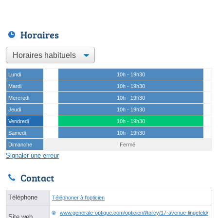
Horaires
Lundi
10h - 19h30
Mardi
10h - 19h30
Mercredi
10h - 19h30
Jeudi
10h - 19h30
Vendredi
10h - 19h30
Samedi
10h - 19h30
Dimanche
Fermé
Signaler une erreur
Contact
Téléphone
Téléphoner à l'opticien
www.generale-optique.com/opticien/l/torcy/17-avenue-lingefeld/
Site web