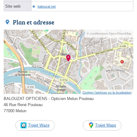
Site web
balouzat.net
Plan et adresse
© contributeurs OpenStreetMap
Corriger l’adresse ou la localisation
BALOUZAT OPTICIENS - Opticien Melun Pouteau
46 Rue René Pouteau
77000 Melun
Trajet Waze
Trajet Maps