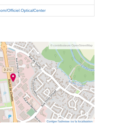
om/Officiel.OpticalCenter
© contributeurs OpenStreetMap
Corriger l’adresse ou la localisation