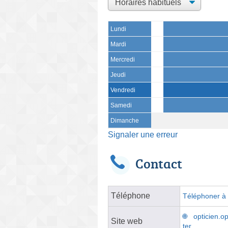
Lundi
Mardi
Mercredi
Jeudi
Vendredi
Samedi
Dimanche
Signaler une erreur
Contact
Téléphone
Téléphoner à l
opticien.op
Site web
ter