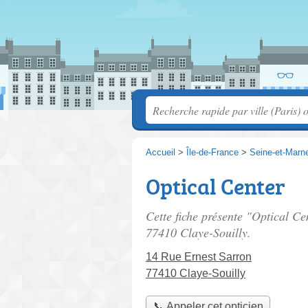
Accueil
>
Île-de-France
>
Seine-et-Marn
Optical Center
Cette fiche présente "Optical Ce
77410 Claye-Souilly.
14 Rue Ernest Sarron
77410 Claye-Souilly
📞 Appeler cet opticien