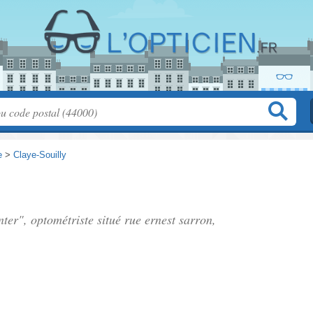
e
>
Claye-Souilly
nter", optométriste situé
rue ernest sarron
,