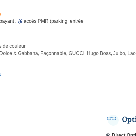
h
 payant
,
accès
PMR
(parking, entrée
es de couleur
Dolce & Gabbana, Façonnable, GUCCI, Hugo Boss, Julbo, Lacos
e
Opt
Direct Opt