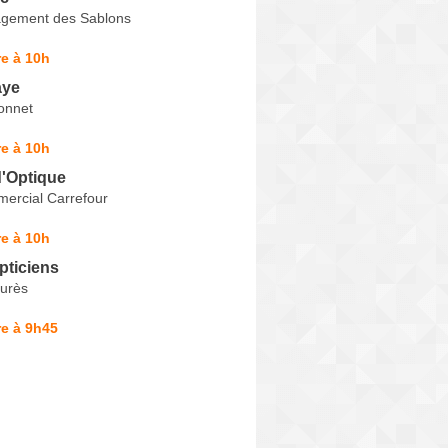
gement des Sablons
e à 10h
aye
onnet
e à 10h
d'Optique
ercial Carrefour
e à 10h
pticiens
urès
e à 9h45