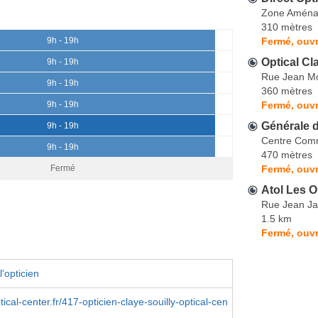
Zone Aména
310 mètres
Fermé, ouvr
9h - 19h
Optical Cl
9h - 19h
Rue Jean M
9h - 19h
360 mètres
Fermé, ouvr
9h - 19h
Générale 
9h - 19h
Centre Comm
9h - 19h
470 mètres
Fermé, ouvr
Fermé
Atol Les O
Rue Jean Ja
1.5 km
Fermé, ouvr
'opticien
tical-center.fr/417-opticien-claye-souilly-optical-cen