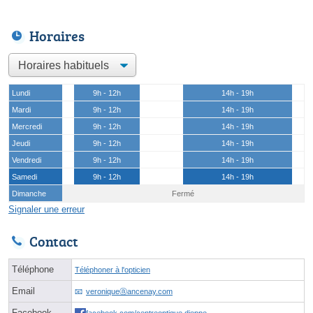
Horaires
Lundi
9h - 12h
14h - 19h
Mardi
9h - 12h
14h - 19h
Mercredi
9h - 12h
14h - 19h
Jeudi
9h - 12h
14h - 19h
Vendredi
9h - 12h
14h - 19h
Samedi
9h - 12h
14h - 19h
Dimanche
Fermé
Signaler une erreur
Contact
Téléphone
Téléphoner à l'opticien
Email
veroniqueⓐancenay.com
Facebook
facebook.com/centreoptique.dieppe