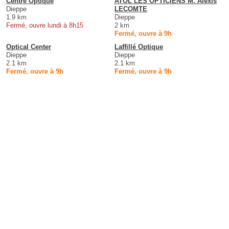
Centre Optique
ATOL LES OPTICIENS M. Alexis
Dieppe
LECOMTE
1.9 km
Dieppe
Fermé, ouvre lundi à 8h15
2 km
Fermé, ouvre à 9h
Optical Center
Laffillé Optique
Dieppe
Dieppe
2.1 km
2.1 km
Fermé, ouvre à 9h
Fermé, ouvre à 9h