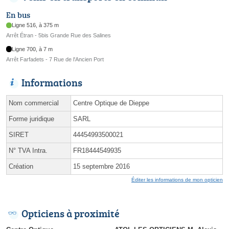
En bus
Ligne 516, à 375 m
Arrêt Étran - 5bis Grande Rue des Salines
Ligne 700, à 7 m
Arrêt Farfadets - 7 Rue de l'Ancien Port
Informations
Nom commercial
Centre Optique de Dieppe
Forme juridique
SARL
SIRET
44454993500021
N° TVA Intra.
FR18444549935
Création
15 septembre 2016
Éditer les informations de mon opticien
Opticiens à proximité