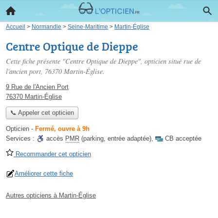
Accueil
>
Normandie
>
Seine-Maritime
>
Martin-Église
Centre Optique de Dieppe
Cette fiche présente "Centre Optique de Dieppe", opticien situé
rue de
l'ancien port
, 76370 Martin-Église.
9 Rue de l'Ancien Port
76370 Martin-Église
📞 Appeler cet opticien
Opticien
-
Fermé, ouvre à 9h
Services :
accès
PMR
(parking, entrée adaptée)
,
CB acceptée
Recommander cet opticien
Améliorer cette fiche
Autres opticiens à Martin-Église