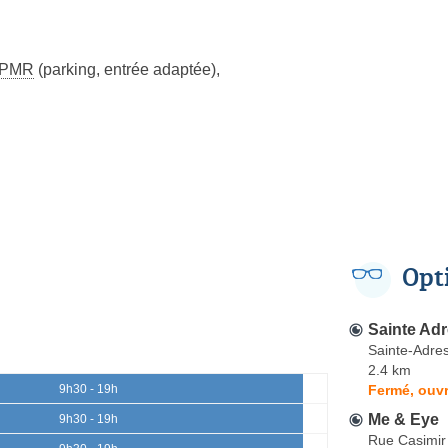
PMR
(parking, entrée adaptée)
,
Opt
Sainte Ad
Sainte-Adre
2.4 km
Fermé, ouvr
9h30 - 19h
Me & Eye
9h30 - 19h
Rue Casimir 