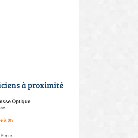
iciens à proximité
resse Optique
sse
e à 9h
Perier