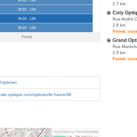
9h30 - 19h
2.7 km
9h30 - 19h
Coty Opti
Rue André C
9h30 - 19h
2.8 km
9h30 - 19h
Fermé, ouvr
Fermé
Grand Opti
Rue Maréchal
2.9 km
Fermé, ouvr
'opticien
le-optique.com/opticien/le-havre/48
© contributeurs OpenStreetMap