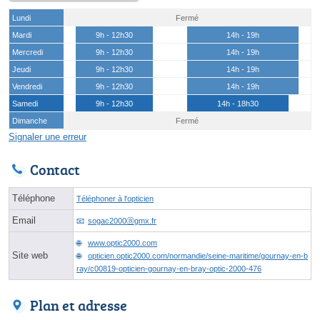
Lundi
Fermé
Mardi
9h - 12h30
14h - 19h
Mercredi
9h - 12h30
14h - 19h
Jeudi
9h - 12h30
14h - 19h
Vendredi
9h - 12h30
14h - 19h
Samedi
9h - 12h30
14h - 18h30
Dimanche
Fermé
Signaler une erreur
Contact
Téléphone
Téléphoner à l'opticien
Email
sogac2000ⓐgmx.fr
www.optic2000.com
Site web
opticien.optic2000.com/normandie/seine-maritime/gournay-en-b
ray/c00819-opticien-gournay-en-bray-optic-2000-476
Plan et adresse