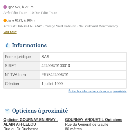
Ligne 527, à 291 m
Arrêt Félix Faure - 10 Rue Félix Faure
Ligne 6123, à 166 m
Arrêt GOURNAY-EN-BRAY - Collège Saint Hildevert - 9a Boulevard Montmorency
Voir tout
Informations
Forme juridique
SAS
SIRET
42499679100010
N° TVA Intra.
FR75424996791
Création
1 juillet 1999
Éditer les informations de mon optométriste
Opticiens à proximité
Opticien GOURNAY-EN-BRAY -
GOURNAY ANQUETIL Opticiens
ALAIN AFFLELOU
Rue du Général de Gaulle
Rue du Dr Duchesne
80 mètres