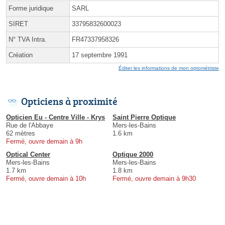
Forme juridique
SARL
SIRET
33795832600023
N° TVA Intra.
FR47337958326
Création
17 septembre 1991
Éditer les informations de mon optométriste
Opticiens à proximité
Opticien Eu - Centre Ville - Krys
Saint Pierre Optique
Rue de l'Abbaye
Mers-les-Bains
62 mètres
1.6 km
Fermé, ouvre demain à 9h
Optical Center
Optique 2000
Mers-les-Bains
Mers-les-Bains
1.7 km
1.8 km
Fermé, ouvre demain à 10h
Fermé, ouvre demain à 9h30