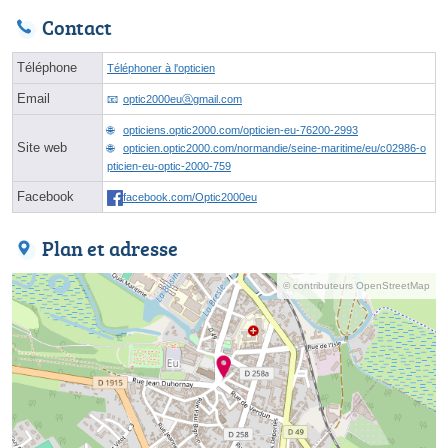
Contact
Téléphone
Téléphoner à l'opticien
Email
optic2000euⓐgmail.com
opticiens.optic2000.com/opticien-eu-76200-2993
Site web
opticien.optic2000.com/normandie/seine-maritime/eu/c02986-o
pticien-eu-optic-2000-759
Facebook
facebook.com/Optic2000eu
Plan et adresse
© contributeurs OpenStreetMap