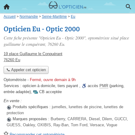
Accueil
>
Normandie
>
Seine-Maritime
>
Eu
Opticien Eu - Optic 2000
Cette fiche présente "Opticien Eu - Optic 2000", optométriste situé
place
guillaume le conquérant
, 76260 Eu.
19 place Guillaume le Conquérant
76260 Eu
📞 Appeler cet opticien
Optométriste
-
Fermé, ouvre demain à 9h
Services :
opticien à domicile
,
tiers payant
,
accès
PMR
(parking,
entrée adaptée)
,
CB acceptée
En vente :
Produits spécifiques :
jumelles, lunettes de piscine, lunettes de
protection
Marques proposées :
Burberry, CARRERA, Diesel, Dilem, GUCCI,
GUESS, Oakley, OXIBIS, Ray-Ban, Tom Ford, Versace, Vogue
Recommander cet optométriste