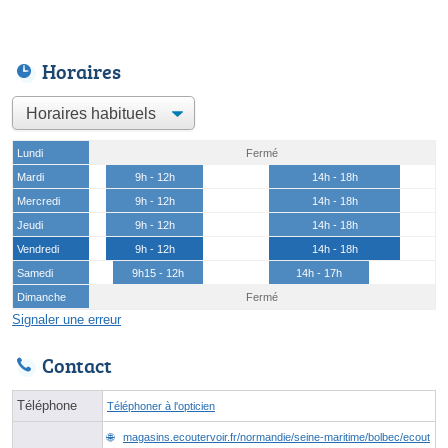
Horaires
Lundi
Fermé
Mardi
9h - 12h
14h - 18h
Mercredi
9h - 12h
14h - 18h
Jeudi
9h - 12h
14h - 18h
Vendredi
9h - 12h
14h - 18h
Samedi
9h15 - 12h
14h - 17h
Dimanche
Fermé
Signaler une erreur
Contact
Téléphone
Téléphoner à l'opticien
magasins.ecoutervoir.fr/normandie/seine-maritime/bolbec/ecout