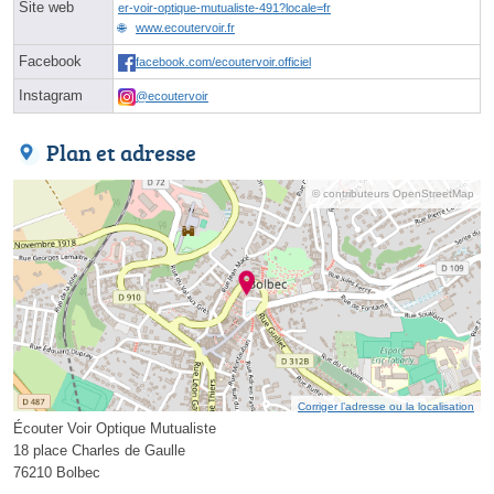
Site web
er-voir-optique-mutualiste-491?locale=fr
www.ecoutervoir.fr
Facebook
facebook.com/ecoutervoir.officiel
Instagram
@ecoutervoir
Plan et adresse
© contributeurs OpenStreetMap
Corriger l’adresse ou la localisation
Écouter Voir Optique Mutualiste
18 place Charles de Gaulle
76210 Bolbec