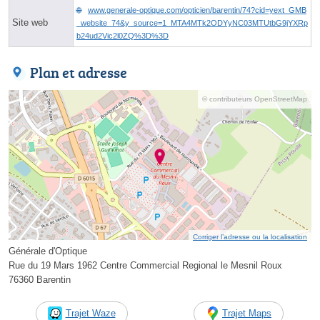
www.generale-optique.com/opticien/barentin/74?cid=yext_GMB
Site web
_website_74&y_source=1_MTA4MTk2ODYyNC03MTUtbG9jYXRp
b24ud2Vic2l0ZQ%3D%3D
Plan et adresse
© contributeurs OpenStreetMap
Corriger l’adresse ou la localisation
Générale d'Optique
Rue du 19 Mars 1962 Centre Commercial Regional le Mesnil Roux
76360 Barentin
Trajet Waze
Trajet Maps