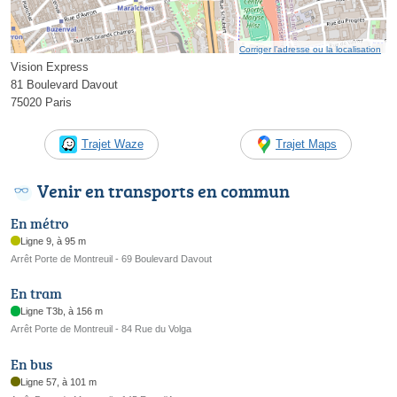
Corriger l’adresse ou la localisation
Vision Express
81 Boulevard Davout
75020 Paris
Trajet Waze
Trajet Maps
Venir en transports en commun
En métro
Ligne 9, à 95 m
Arrêt Porte de Montreuil - 69 Boulevard Davout
En tram
Ligne T3b, à 156 m
Arrêt Porte de Montreuil - 84 Rue du Volga
En bus
Ligne 57, à 101 m