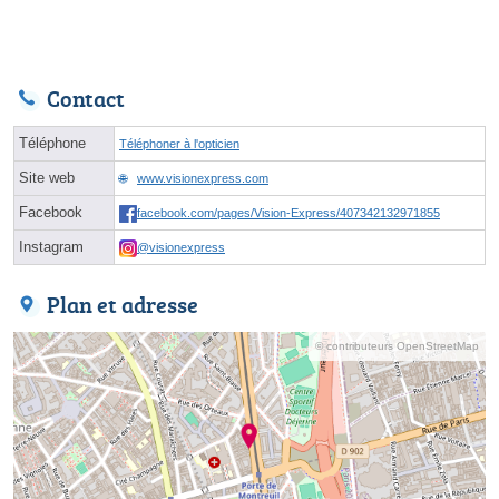
Contact
Téléphone
Téléphoner à l'opticien
Site web
www.visionexpress.com
Facebook
facebook.com/pages/Vision-Express/407342132971855
Instagram
@visionexpress
Plan et adresse
© contributeurs OpenStreetMap