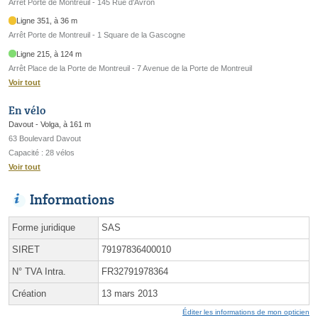
Arrêt Porte de Montreuil - 145 Rue d'Avron
Ligne 351, à 36 m
Arrêt Porte de Montreuil - 1 Square de la Gascogne
Ligne 215, à 124 m
Arrêt Place de la Porte de Montreuil - 7 Avenue de la Porte de Montreuil
Voir tout
En vélo
Davout - Volga, à 161 m
63 Boulevard Davout
Capacité : 28 vélos
Voir tout
Informations
Forme juridique
SAS
SIRET
79197836400010
N° TVA Intra.
FR32791978364
Création
13 mars 2013
Éditer les informations de mon opticien