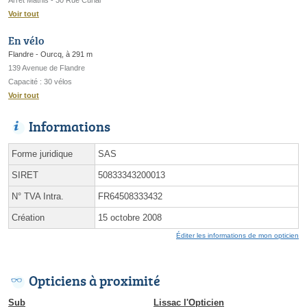
Voir tout
En vélo
Flandre - Ourcq, à 291 m
139 Avenue de Flandre
Capacité : 30 vélos
Voir tout
Informations
Forme juridique
SAS
SIRET
50833343200013
N° TVA Intra.
FR64508333432
Création
15 octobre 2008
Éditer les informations de mon opticien
Opticiens à proximité
Sub
Lissac l'Opticien