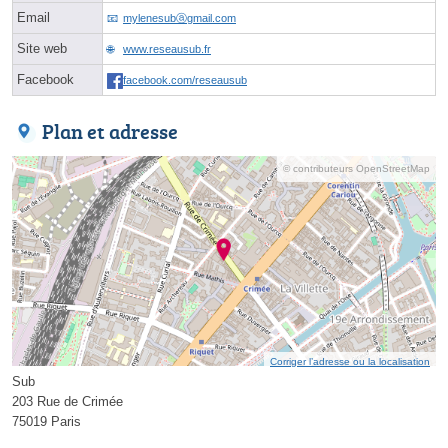
Email
mylenesubⓐgmail.com
Site web
www.reseausub.fr
Facebook
facebook.com/reseausub
Plan et adresse
© contributeurs OpenStreetMap
Corriger l’adresse ou la localisation
Sub
203 Rue de Crimée
75019 Paris