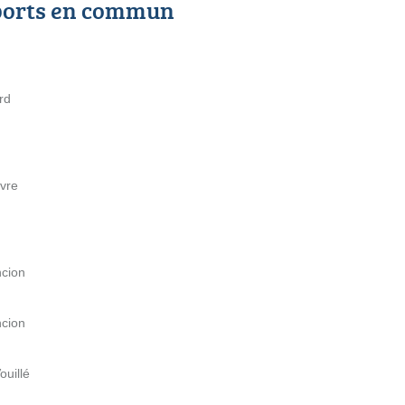
ports en commun
rd
bvre
ncion
ncion
ouillé