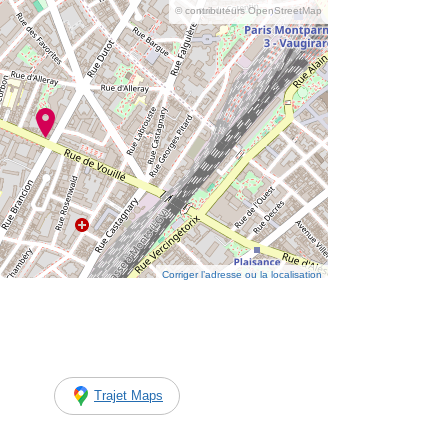
© contributeurs OpenStreetMap
Corriger l’adresse ou la localisation
Trajet Maps