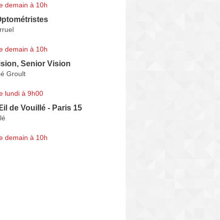
e demain à 10h
ptométristes
rruel
e demain à 10h
sion, Senior Vision
é Groult
e lundi à 9h00
il de Vouillé - Paris 15
lé
e demain à 10h