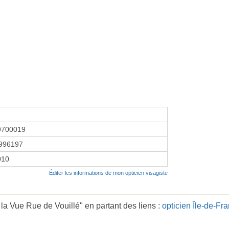
9700019
996197
2010
Éditer les informations de mon opticien visagiste
la Vue Rue de Vouillé" en partant des liens :
opticien Île-de-Fr