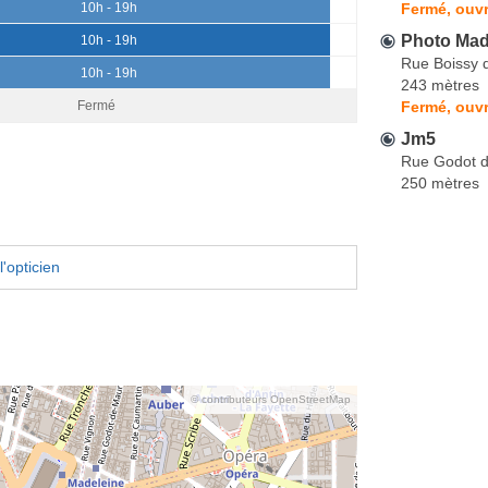
Fermé, ouvr
10h - 19h
Photo Mad
10h - 19h
Rue Boissy 
10h - 19h
243 mètres
Fermé, ouvr
Fermé
Jm5
Rue Godot 
250 mètres
'opticien
© contributeurs OpenStreetMap