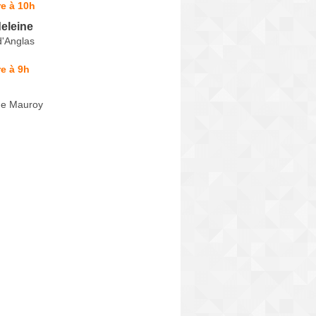
e à 10h
eleine
d'Anglas
e à 9h
de Mauroy