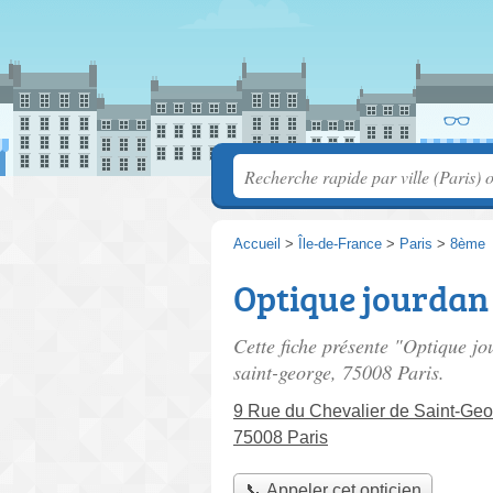
Accueil
>
Île-de-France
>
Paris
>
8ème
Optique jourdan
Cette fiche présente "Optique jo
saint-george
, 75008 Paris.
9 Rue du Chevalier de Saint-Ge
75008 Paris
📞 Appeler cet opticien